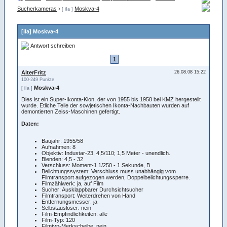
Sucherkameras
›
Moskva-4
[ iIa ]
[iIa] Moskva-4
Antwort schreiben
1
AlterFritz
26.08.08 15:22
100-249 Punkte
Moskva-4
[ iIa ]
Dies ist ein Super-Ikonta-Klon, der von 1955 bis 1958 bei KMZ hergestellt
wurde. Etliche Teile der sowjetischen Ikonta-Nachbauten wurden auf
demontierten Zeiss-Maschinen gefertigt.
Daten:
Baujahr: 1955/58
Aufnahmen: 8
Objektiv: Industar-23, 4,5/110; 1,5 Meter - unendlich.
Blenden: 4,5 - 32
Verschluss: Moment-1 1/250 - 1 Sekunde, B
Belichtungssystem: Verschluss muss unabhängig vom
Filmtransport aufgezogen werden, Doppelbelichtungssperre.
Filmzählwerk: ja, auf Film
Sucher: Ausklappbarer Durchsichtsucher
Filmtransport: Weiterdrehen von Hand
Entfernungsmesser: ja
Selbstauslöser: nein
Film-Empfindlichkeiten: alle
Film-Typ: 120
Filmtyp-Merkscheibe: nein