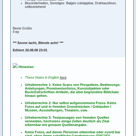
Besonderheiten, Sonstiges: Balgen zuklappbar, Drahtauslöser,
selbststehend
Beste Grüße
Fritz
*** Sonne lacht, Blende acht! ***
Editiert 26.08.08 23:01
Hinweise:
These Notes in English
here
Urheberrechte 1: Keine Scans von Prospekten, Bedienungs-
Anleitungen, Prominentenfotos, Kunstobjekten oder
Buch/Zeitschriften-Artikeln, die über begründete Bildzitate
hinaus gehen.
Urheberrechte 2: Nur selbst aufgenommene Fotos. Keine
Fotos
auf
und
in
fremden Grundstücken / Gebäuden /
Museen, Ausstellungen, Theatern, usw.
Urheberrechte 3: Textpassagen von fremden Quellen
vermeiden, höchstens einige Zeilen deutlich als Zitat
erkennbar mit genauer Quellenangabe.
Keine Fotos, auf denen Personen erkennbar oder zuord-bar
sind, ohne deren schriftliche Genehmigung (DSGVO).