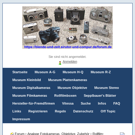
Sie sind nicht angemeldet.
Anmelden
Startseite
Museum A-G
Museum H-Q
Museum R-Z
Museum Kleinbild
Museum Plattenkameras
Museum Digitalkameras
Museum Objektive
Museum Stereo
Museum Filmkameras
Rollfilmboxen
Sepplbauer's Blätter
Hersteller-für-Fremdfirmen
Vitessa
Suche
Infos
FAQ
Links
Registrieren
Regeln
Datenschutz
Off Topic
Impressum
Forum
›
Analoge Fotokameras, Objektive, Zubehör
›
Rollfilm-