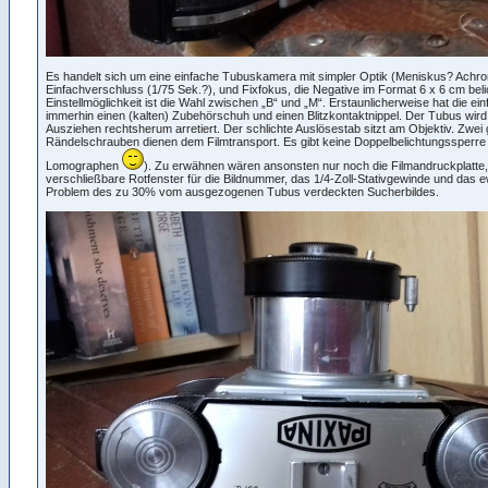
Es handelt sich um eine einfache Tubuskamera mit simpler Optik (Meniskus? Achro
Einfachverschluss (1/75 Sek.?), und Fixfokus, die Negative im Format 6 x 6 cm belic
Einstellmöglichkeit ist die Wahl zwischen „B“ und „M“. Erstaunlicherweise hat die e
immerhin einen (kalten) Zubehörschuh und einen Blitzkontaktnippel. Der Tubus wir
Ausziehen rechtsherum arretiert. Der schlichte Auslösestab sitzt am Objektiv. Zwei
Rändelschrauben dienen dem Filmtransport. Es gibt keine Doppelbelichtungssperre 
Lomographen
). Zu erwähnen wären ansonsten nur noch die Filmandruckplatte,
verschließbare Rotfenster für die Bildnummer, das 1/4-Zoll-Stativgewinde und das e
Problem des zu 30% vom ausgezogenen Tubus verdeckten Sucherbildes.