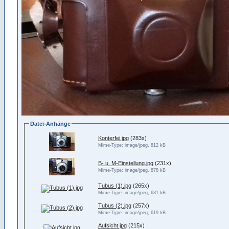
Datei-Anhänge
Konterfei.jpg
(283x)
Mime-Type: image/jpeg, 812 kB
B- u. M-Einstellung.jpg
(231x)
Mime-Type: image/jpeg, 878 kB
Tubus (1).jpg
(265x)
Mime-Type: image/jpeg, 631 kB
Tubus (2).jpg
(257x)
Mime-Type: image/jpeg, 619 kB
Aufsicht.jpg
(215x)