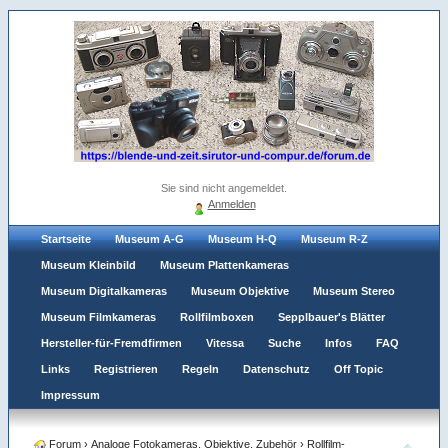
Sie sind nicht angemeldet.
Anmelden
Startseite
Museum A-G
Museum H-Q
Museum R-Z
Museum Kleinbild
Museum Plattenkameras
Museum Digitalkameras
Museum Objektive
Museum Stereo
Museum Filmkameras
Rollfilmboxen
Sepplbauer's Blätter
Hersteller-für-Fremdfirmen
Vitessa
Suche
Infos
FAQ
Links
Registrieren
Regeln
Datenschutz
Off Topic
Impressum
Forum
›
Analoge Fotokameras, Objektive, Zubehör
›
Rollfilm-