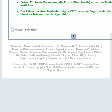
Fotos: Für beste Darstellung die Fotos (Thumbnails) unter den Textb
anklicken.
Der Zähler der Vorschaubilder zeigt NICHT die echte Zugriffszahl, die
direkt im Text werden nicht gezählt!
Antwort schreiben
1
Startseite
|
Museum A-G
|
Museum H-Q
|
Museum R-Z
|
Museum Kleinbild
|
Museum Plattenkameras
|
Museum Digitalkameras
|
Museum Objektive
|
Museum Stereo
|
Museum Filmkameras
|
Rollfilmboxen
|
Sepplbauer's Blätter
|
Hersteller-für-Fremdfirmen
|
Vitessa
|
Suche
|
Infos
|
FAQ
|
Links
|
Registrieren
|
Regeln
|
Datenschutz
|
Off Topic
|
Impressum
Powered by:
phpFK - PHP-Forum ohne MySQL
|
phpFK Download Lite-
Version kostenlos
|
phpFK Shop Voll-Version kaufen
|
www.phpFK.com
Support Forum