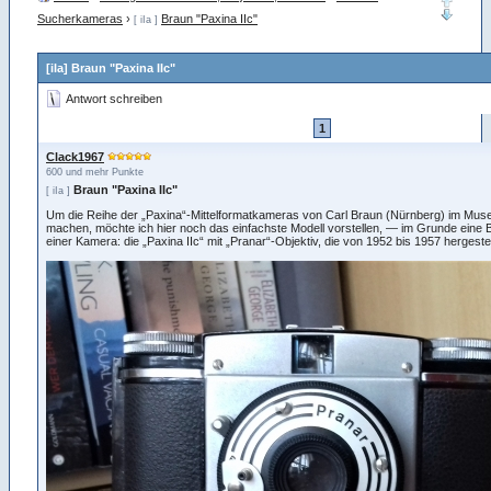
Sucherkameras
›
Braun "Paxina IIc"
[ iIa ]
[iIa] Braun "Paxina IIc"
Antwort schreiben
1
Clack1967
600 und mehr Punkte
Braun "Paxina IIc"
[ iIa ]
Um die Reihe der „Paxina“-Mittelformatkameras von Carl Braun (Nürnberg) im Muse
machen, möchte ich hier noch das einfachste Modell vorstellen, — im Grunde ein
einer Kamera: die „Paxina IIc“ mit „Pranar“-Objektiv, die von 1952 bis 1957 hergeste