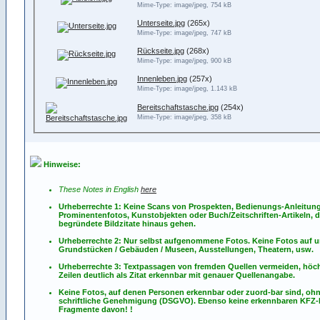
Mime-Type: image/jpeg, 754 kB
Unterseite.jpg
(265x)
Mime-Type: image/jpeg, 747 kB
Rückseite.jpg
(268x)
Mime-Type: image/jpeg, 900 kB
Innenleben.jpg
(257x)
Mime-Type: image/jpeg, 1.143 kB
Bereitschaftstasche.jpg
(254x)
Mime-Type: image/jpeg, 358 kB
Hinweise:
These Notes in English
here
Urheberrechte 1: Keine Scans von Prospekten, Bedienungs-Anleitun
Prominentenfotos, Kunstobjekten oder Buch/Zeitschriften-Artikeln, d
begründete Bildzitate hinaus gehen.
Urheberrechte 2: Nur selbst aufgenommene Fotos. Keine Fotos
auf
u
Grundstücken / Gebäuden / Museen, Ausstellungen, Theatern, usw.
Urheberrechte 3: Textpassagen von fremden Quellen vermeiden, höch
Zeilen deutlich als Zitat erkennbar mit genauer Quellenangabe.
Keine Fotos, auf denen Personen erkennbar oder zuord-bar sind, oh
schriftliche Genehmigung (DSGVO). Ebenso keine erkennbaren KFZ
Fragmente davon! !