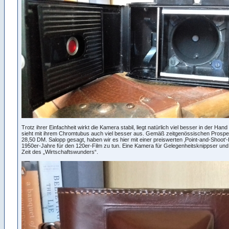
Trotz ihrer Einfachheit wirkt die Kamera stabil, liegt natürlich viel besser in der Han
sieht mit ihrem Chromtubus auch viel besser aus. Gemäß zeitgenössischen Prospek
28,50 DM. Salopp gesagt, haben wir es hier mit einer preiswerten ‚Point-and-Shoot
1950er-Jahre für den 120er-Film zu tun. Eine Kamera für Gelegenheitsknippser und 
Zeit des „Wirtschaftswunders“.