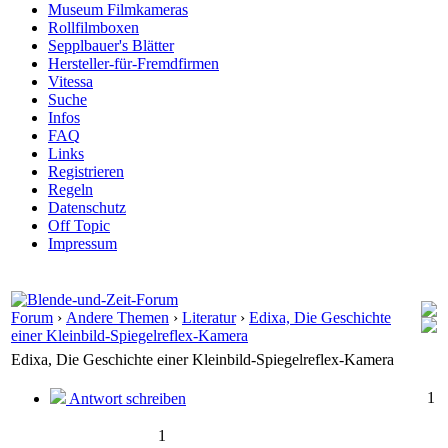
Museum Filmkameras
Rollfilmboxen
Sepplbauer's Blätter
Hersteller-für-Fremdfirmen
Vitessa
Suche
Infos
FAQ
Links
Registrieren
Regeln
Datenschutz
Off Topic
Impressum
Forum
›
Andere Themen
›
Literatur
›
Edixa, Die Geschichte
einer Kleinbild-Spiegelreflex-Kamera
Edixa, Die Geschichte einer Kleinbild-Spiegelreflex-Kamera
1
Antwort schreiben
1