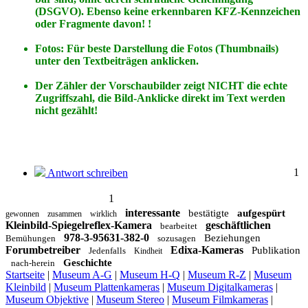
(DSGVO). Ebenso keine erkennbaren KFZ-Kennzeichen
oder Fragmente davon! !
Fotos: Für beste Darstellung die Fotos (Thumbnails)
unter den Textbeiträgen anklicken.
Der Zähler der Vorschaubilder zeigt NICHT die echte
Zugriffszahl, die Bild-Anklicke direkt im Text werden
nicht gezählt!
1
Antwort schreiben
1
interessante
bestätigte
aufgespürt
gewonnen
zusammen
wirklich
Kleinbild-Spiegelreflex-Kamera
geschäftlichen
bearbeitet
978-3-95631-382-0
Beziehungen
Bemühungen
sozusagen
Forumbetreiber
Edixa-Kameras
Publikation
Jedenfalls
Kindheit
Geschichte
nach-herein
Startseite
|
Museum A-G
|
Museum H-Q
|
Museum R-Z
|
Museum
Kleinbild
|
Museum Plattenkameras
|
Museum Digitalkameras
|
Museum Objektive
|
Museum Stereo
|
Museum Filmkameras
|