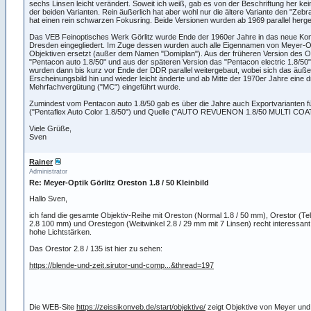
sechs Linsen leicht verändert. Soweit ich weiß, gab es von der Beschriftung her ke
der beiden Varianten. Rein äußerlich hat aber wohl nur die ältere Variante den "Zebr
hat einen rein schwarzen Fokusring. Beide Versionen wurden ab 1969 parallel herges
Das VEB Feinoptisches Werk Görlitz wurde Ende der 1960er Jahre in das neue Ko
Dresden eingegliedert. Im Zuge dessen wurden auch alle Eigennamen von Meyer-Op
Objektiven ersetzt (außer dem Namen "Domiplan"). Aus der früheren Version des 
"Pentacon auto 1.8/50" und aus der späteren Version das "Pentacon electric 1.8/50"
wurden dann bis kurz vor Ende der DDR parallel weitergebaut, wobei sich das äuße
Erscheinungsbild hin und wieder leicht änderte und ab Mitte der 1970er Jahre eine d
Mehrfachvergütung ("MC") eingeführt wurde.
Zumindest vom Pentacon auto 1.8/50 gab es über die Jahre auch Exportvarianten f
("Pentaflex Auto Color 1.8/50") und Quelle ("AUTO REVUENON 1.8/50 MULTI COA
Viele Grüße,
Sven
Rainer
Administrator
Re: Meyer-Optik Görlitz Oreston 1.8 / 50 Kleinbild
Hallo Sven,
ich fand die gesamte Objektiv-Reihe mit Oreston (Normal 1.8 / 50 mm), Orestor (Tel
2.8 100 mm) und Orestegon (Weitwinkel 2.8 / 29 mm mit 7 Linsen) recht interessant
hohe Lichtstärken.
Das Orestor 2.8 / 135 ist hier zu sehen:
https://blende-und-zeit.sirutor-und-comp...&thread=197
Die WEB-Site
https://zeissikonveb.de/start/objektive/
zeigt Objektive von Meyer und P