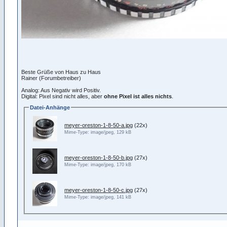
Beste Grüße von Haus zu Haus
Rainer (Forumbetreiber)
Analog: Aus Negativ wird Positiv.
Digital: Pixel sind nicht alles, aber
ohne Pixel ist alles nichts
.
Datei-Anhänge
meyer-oreston-1-8-50-a.jpg
(22x)
Mime-Type: image/jpeg, 129 kB
meyer-oreston-1-8-50-b.jpg
(27x)
Mime-Type: image/jpeg, 170 kB
meyer-oreston-1-8-50-c.jpg
(27x)
Mime-Type: image/jpeg, 141 kB