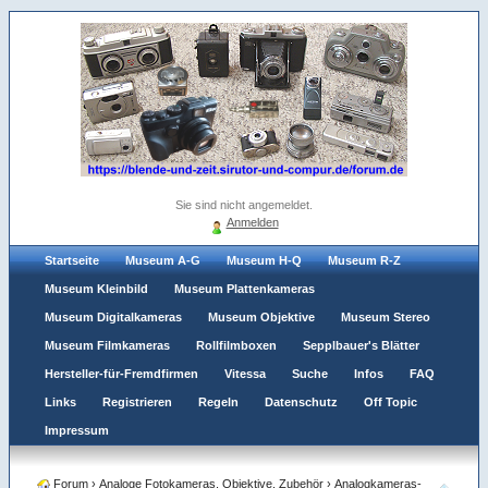
Sie sind nicht angemeldet.
Anmelden
Startseite
Museum A-G
Museum H-Q
Museum R-Z
Museum Kleinbild
Museum Plattenkameras
Museum Digitalkameras
Museum Objektive
Museum Stereo
Museum Filmkameras
Rollfilmboxen
Sepplbauer's Blätter
Hersteller-für-Fremdfirmen
Vitessa
Suche
Infos
FAQ
Links
Registrieren
Regeln
Datenschutz
Off Topic
Impressum
Forum
›
Analoge Fotokameras, Objektive, Zubehör
›
Analogkameras-