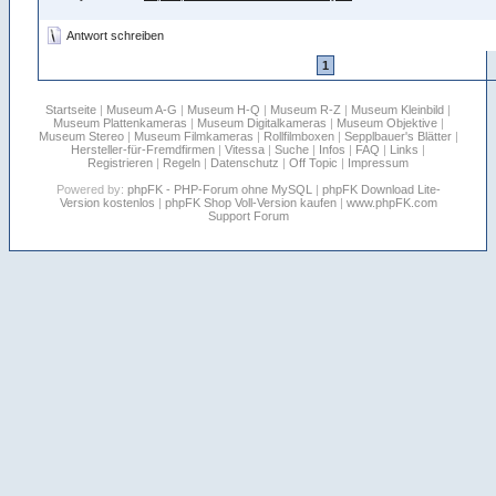
Antwort schreiben
1
Startseite
|
Museum A-G
|
Museum H-Q
|
Museum R-Z
|
Museum Kleinbild
|
Museum Plattenkameras
|
Museum Digitalkameras
|
Museum Objektive
|
Museum Stereo
|
Museum Filmkameras
|
Rollfilmboxen
|
Sepplbauer's Blätter
|
Hersteller-für-Fremdfirmen
|
Vitessa
|
Suche
|
Infos
|
FAQ
|
Links
|
Registrieren
|
Regeln
|
Datenschutz
|
Off Topic
|
Impressum
Powered by:
phpFK - PHP-Forum ohne MySQL
|
phpFK Download Lite-
Version kostenlos
|
phpFK Shop Voll-Version kaufen
|
www.phpFK.com
Support Forum