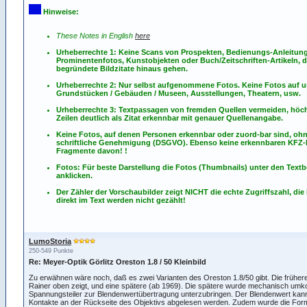
Hinweise:
These Notes in English
here
Urheberrechte 1: Keine Scans von Prospekten, Bedienungs-Anleitun
Prominentenfotos, Kunstobjekten oder Buch/Zeitschriften-Artikeln, d
begründete Bildzitate hinaus gehen.
Urheberrechte 2: Nur selbst aufgenommene Fotos. Keine Fotos
auf
u
Grundstücken / Gebäuden / Museen, Ausstellungen, Theatern, usw.
Urheberrechte 3: Textpassagen von fremden Quellen vermeiden, höch
Zeilen deutlich als Zitat erkennbar mit genauer Quellenangabe.
Keine Fotos, auf denen Personen erkennbar oder zuord-bar sind, oh
schriftliche Genehmigung (DSGVO). Ebenso keine erkennbaren KFZ
Fragmente davon! !
Fotos: Für beste Darstellung die Fotos (Thumbnails) unter den Textb
anklicken.
Der Zähler der Vorschaubilder zeigt NICHT die echte Zugriffszahl, die
direkt im Text werden nicht gezählt!
LumoStoria
250-549 Punkte
Re: Meyer-Optik Görlitz Oreston 1.8 / 50 Kleinbild
Zu erwähnen wäre noch, daß es zwei Varianten des Oreston 1.8/50 gibt. Die frühere
Rainer oben zeigt, und eine spätere (ab 1969). Die spätere wurde mechanisch umko
Spannungsteiler zur Blendenwertübertragung unterzubringen. Der Blendenwert kann
Kontakte an der Rückseite des Objektivs abgelesen werden. Zudem wurde die For