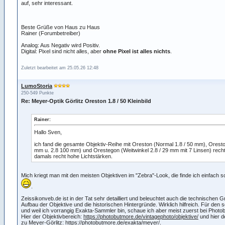
auf, sehr interessant.
Beste Grüße von Haus zu Haus
Rainer (Forumbetreiber)
Analog: Aus Negativ wird Positiv.
Digital: Pixel sind nicht alles, aber
ohne Pixel ist alles nichts
.
Zuletzt bearbeitet am 25.05.26 12:48
LumoStoria
250-549 Punkte
Re: Meyer-Optik Görlitz Oreston 1.8 / 50 Kleinbild
Rainer:
Hallo Sven,
ich fand die gesamte Objektiv-Reihe mit Oreston (Normal 1.8 / 50 mm), Orestor
mm u. 2.8 100 mm) und Orestegon (Weitwinkel 2.8 / 29 mm mit 7 Linsen) recht
damals recht hohe Lichtstärken.
Mich kriegt man mit den meisten Objektiven im "Zebra"-Look, die finde ich einfach
.
Zeissikonveb.de ist in der Tat sehr detailliert und beleuchtet auch die technischen 
Aufbau der Objektive und die historischen Hintergründe. Wirklich hilfreich. Für den 
und weil ich vorrangig Exakta-Sammler bin, schaue ich aber meist zuerst bei Photo
Hier der Objektivbereich:
https://photobutmore.de/vintagephoto/objektive/
und hier d
zu Meyer-Görlitz:
https://photobutmore.de/exakta/meyer/
.