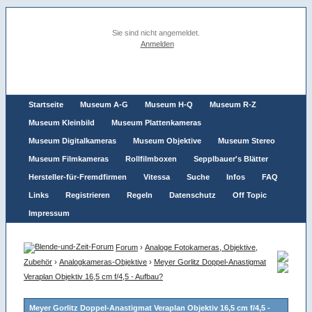
Sie sind nicht angemeldet.
Anmelden
Startseite
Museum A-G
Museum H-Q
Museum R-Z
Museum Kleinbild
Museum Plattenkameras
Museum Digitalkameras
Museum Objektive
Museum Stereo
Museum Filmkameras
Rollfilmboxen
Sepplbauer's Blätter
Hersteller-für-Fremdfirmen
Vitessa
Suche
Infos
FAQ
Links
Registrieren
Regeln
Datenschutz
Off Topic
Impressum
Forum
›
Analoge Fotokameras, Objektive,
Zubehör
›
Analogkameras-Objektive
›
Meyer Gorlitz Doppel-Anastigmat
Veraplan Objektiv 16,5 cm f/4,5 - Aufbau?
Meyer Gorlitz Doppel-Anastigmat Veraplan Objektiv 16,5 cm f/4,5 -