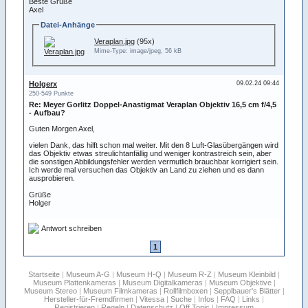
Beste Grüße
Axel
Datei-Anhänge
Veraplan.jpg
(95x)
Mime-Type: image/jpeg, 56 kB
Holgerx
09.02.24 09:44
250-549 Punkte
Re: Meyer Gorlitz Doppel-Anastigmat Veraplan Objektiv 16,5 cm f/4,5
- Aufbau?
Guten Morgen Axel,
vielen Dank, das hilft schon mal weiter. Mit den 8 Luft-Glasübergängen wird
das Objektiv etwas streulichtanfällig und weniger kontrastreich sein, aber
die sonstigen Abbildungsfehler werden vermutlich brauchbar korrigiert sein.
Ich werde mal versuchen das Objektiv an Land zu ziehen und es dann
ausprobieren.
Grüße
Holger
Antwort schreiben
1
Startseite
|
Museum A-G
|
Museum H-Q
|
Museum R-Z
|
Museum Kleinbild
|
Museum Plattenkameras
|
Museum Digitalkameras
|
Museum Objektive
|
Museum Stereo
|
Museum Filmkameras
|
Rollfilmboxen
|
Sepplbauer's Blätter
|
Hersteller-für-Fremdfirmen
|
Vitessa
|
Suche
|
Infos
|
FAQ
|
Links
|
Registrieren
|
Regeln
|
Datenschutz
|
Off Topic
|
Impressum