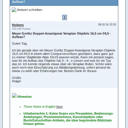
Aufbau?
Antwort schreiben
1
Holgerx
08.02.24 15:53
250-549 Punkte
Meyer Gorlitz Doppel-Anastigmat Veraplan Objektiv 16,5 cm f/4,5 -
Aufbau?
Guten Tag,
ich bin gerade über ein Meyer Gorlitz Doppel-Anastigmat Veraplan Objektiv
16,5 cm f/4,5 in einem alten Compurverschluss gestolpert, dass ganz gut
zu meiner Voigtländer Alpin 10x15 passen würde. Kann mir jemand sagen,
was für ein Aufbau das Objektiv hat 3-, 4-, x-Linsen und was für ein Typ
das ist. Ich konnte nirgends etwas über ein Veraplan finden. Schön wäre
auch noch eine Einschätzung zur Abbildungsleistung, sofern jemand da
etwas zu weiß oder Erfahrungen hat. Besten Dank im Voraus.
Grüße
Holger
Hinweise:
These Notes in English
here
Urheberrechte 1: Keine Scans von Prospekten, Bedienungs-
Anleitungen, Prominentenfotos, Kunstobjekten oder
Buch/Zeitschriften-Artikeln, die über begründete Bildzitate
hinaus gehen.