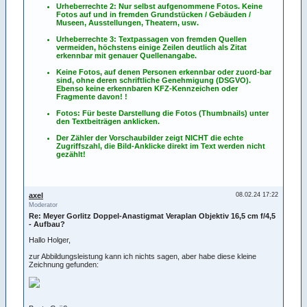
Urheberrechte 2: Nur selbst aufgenommene Fotos. Keine
Fotos
auf
und
in
fremden Grundstücken / Gebäuden /
Museen, Ausstellungen, Theatern, usw.
Urheberrechte 3: Textpassagen von fremden Quellen
vermeiden, höchstens einige Zeilen deutlich als Zitat
erkennbar mit genauer Quellenangabe.
Keine Fotos, auf denen Personen erkennbar oder zuord-bar
sind, ohne deren schriftliche Genehmigung (DSGVO).
Ebenso keine erkennbaren KFZ-Kennzeichen oder
Fragmente davon! !
Fotos: Für beste Darstellung die Fotos (Thumbnails) unter
den Textbeiträgen anklicken.
Der Zähler der Vorschaubilder zeigt NICHT die echte
Zugriffszahl, die Bild-Anklicke direkt im Text werden nicht
gezählt!
axel
08.02.24 17:22
Moderator
Re: Meyer Gorlitz Doppel-Anastigmat Veraplan Objektiv 16,5 cm f/4,5
- Aufbau?
Hallo Holger,
zur Abbildungsleistung kann ich nichts sagen, aber habe diese kleine
Zeichnung gefunden: