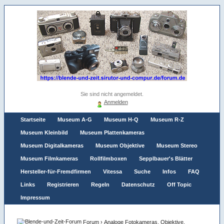
Sie sind nicht angemeldet.
Anmelden
Startseite
Museum A-G
Museum H-Q
Museum R-Z
Museum Kleinbild
Museum Plattenkameras
Museum Digitalkameras
Museum Objektive
Museum Stereo
Museum Filmkameras
Rollfilmboxen
Sepplbauer's Blätter
Hersteller-für-Fremdfirmen
Vitessa
Suche
Infos
FAQ
Links
Registrieren
Regeln
Datenschutz
Off Topic
Impressum
Forum
›
Analoge Fotokameras, Objektive,