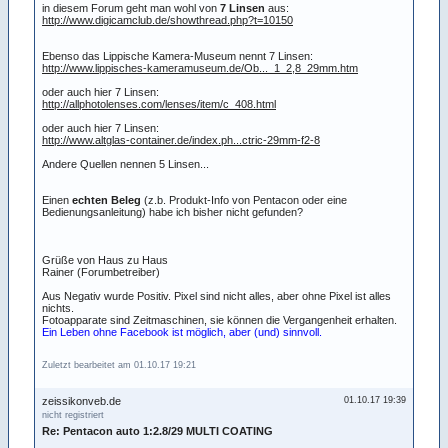
in diesem Forum geht man wohl von
7 Linsen
aus:
http://www.digicamclub.de/showthread.php?t=10150
Ebenso das Lippische Kamera-Museum nennt 7 Linsen:
http://www.lippisches-kameramuseum.de/Ob..._1_2,8_29mm.htm
oder auch hier 7 Linsen:
http://allphotolenses.com/lenses/item/c_408.html
oder auch hier 7 Linsen:
http://www.altglas-container.de/index.ph...ctric-29mm-f2-8
Andere Quellen nennen 5 Linsen...
Einen
echten Beleg
(z.b. Produkt-Info von Pentacon oder eine
Bedienungsanleitung) habe ich bisher nicht gefunden?
Grüße von Haus zu Haus
Rainer (Forumbetreiber)
Aus Negativ wurde Positiv. Pixel sind nicht alles, aber ohne Pixel ist alles
nichts.
Fotoapparate sind Zeitmaschinen, sie können die Vergangenheit erhalten.
Ein Leben ohne Facebook ist möglich, aber (und) sinnvoll.
Zuletzt bearbeitet am 01.10.17 19:21
zeissikonveb.de
01.10.17 19:39
nicht registriert
Re: Pentacon auto 1:2.8/29 MULTI COATING