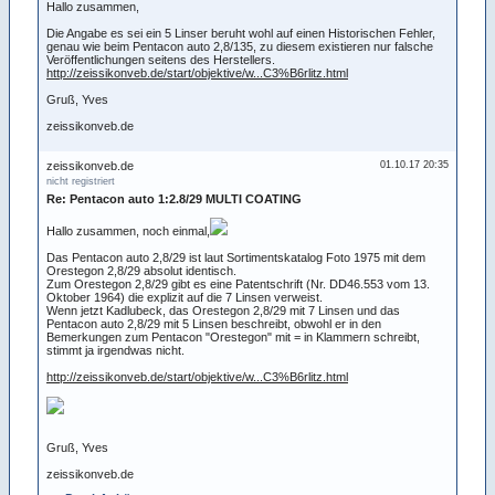
Hallo zusammen,
Die Angabe es sei ein 5 Linser beruht wohl auf einen Historischen Fehler,
genau wie beim Pentacon auto 2,8/135, zu diesem existieren nur falsche
Veröffentlichungen seitens des Herstellers.
http://zeissikonveb.de/start/objektive/w...C3%B6rlitz.html
Gruß, Yves
zeissikonveb.de
zeissikonveb.de
01.10.17 20:35
nicht registriert
Re: Pentacon auto 1:2.8/29 MULTI COATING
Hallo zusammen, noch einmal,
Das Pentacon auto 2,8/29 ist laut Sortimentskatalog Foto 1975 mit dem
Orestegon 2,8/29 absolut identisch.
Zum Orestegon 2,8/29 gibt es eine Patentschrift (Nr. DD46.553 vom 13.
Oktober 1964) die explizit auf die 7 Linsen verweist.
Wenn jetzt Kadlubeck, das Orestegon 2,8/29 mit 7 Linsen und das
Pentacon auto 2,8/29 mit 5 Linsen beschreibt, obwohl er in den
Bemerkungen zum Pentacon "Orestegon" mit = in Klammern schreibt,
stimmt ja irgendwas nicht.
http://zeissikonveb.de/start/objektive/w...C3%B6rlitz.html
Gruß, Yves
zeissikonveb.de