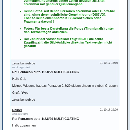
vermeiden, höchstens einige Zeilen deutlich als Zitat
erkennbar mit genauer Quellenangabe.
Keine Fotos, auf denen Personen erkennbar oder zuord-bar
sind, ohne deren schriftliche Genehmigung (DSGVO).
Ebenso keine erkennbaren KFZ-Kennzeichen oder
Fragmente davon! !
Fotos: Für beste Darstellung die Fotos (Thumbnails) unter
den Textbeiträgen anklicken.
Der Zähler der Vorschaubilder zeigt NICHT die echte
Zugriffszahl, die Bild-Anklicke direkt im Text werden nicht
gezählt!
zeissikonveb.de
01.10.17 18:40
nicht registriert
Re: Pentacon auto 1:2.8/29 MULTI COATING
Hallo Otti,
Meines Wissens hat das Pentacon 2,8/29 sieben Linsen in sieben Gruppen
Gruß, Yves
zeissikonveb.de
Rainer
01.10.17 19:09
Administrator
Re: Pentacon auto 1:2.8/29 MULTI COATING
Hallo zusammen,