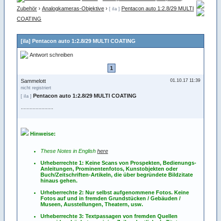
Zubehör
›
Analogkameras-Objektive
›
Pentacon auto 1:2.8/29 MULTI
[ iIa ]
COATING
[iIa] Pentacon auto 1:2.8/29 MULTI COATING
Antwort schreiben
1
Sammelott
01.10.17 11:39
nicht registriert
Pentacon auto 1:2.8/29 MULTI COATING
[ iIa ]
......................
Hinweise:
These Notes in English
here
Urheberrechte 1: Keine Scans von Prospekten, Bedienungs-
Anleitungen, Prominentenfotos, Kunstobjekten oder
Buch/Zeitschriften-Artikeln, die über begründete Bildzitate
hinaus gehen.
Urheberrechte 2: Nur selbst aufgenommene Fotos. Keine
Fotos
auf
und
in
fremden Grundstücken / Gebäuden /
Museen, Ausstellungen, Theatern, usw.
Urheberrechte 3: Textpassagen von fremden Quellen