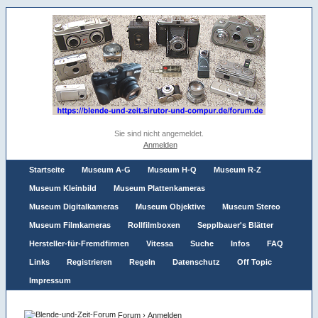
Sie sind nicht angemeldet.
Anmelden
Startseite
Museum A-G
Museum H-Q
Museum R-Z
Museum Kleinbild
Museum Plattenkameras
Museum Digitalkameras
Museum Objektive
Museum Stereo
Museum Filmkameras
Rollfilmboxen
Sepplbauer's Blätter
Hersteller-für-Fremdfirmen
Vitessa
Suche
Infos
FAQ
Links
Registrieren
Regeln
Datenschutz
Off Topic
Impressum
Forum
›
Anmelden