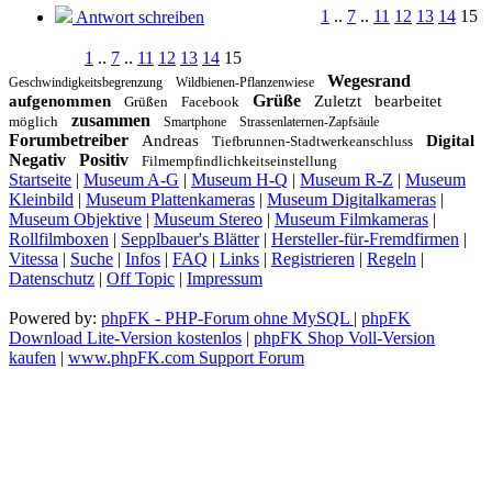
1
..
7
..
11
12
13
14
15
Antwort schreiben
1
..
7
..
11
12
13
14
15
Wegesrand
Geschwindigkeitsbegrenzung
Wildbienen-Pflanzenwiese
Grüße
aufgenommen
Zuletzt
bearbeitet
Grüßen
Facebook
zusammen
möglich
Smartphone
Strassenlaternen-Zapfsäule
Forumbetreiber
Andreas
Digital
Tiefbrunnen-Stadtwerkeanschluss
Negativ
Positiv
Filmempfindlichkeitseinstellung
Startseite
|
Museum A-G
|
Museum H-Q
|
Museum R-Z
|
Museum
Kleinbild
|
Museum Plattenkameras
|
Museum Digitalkameras
|
Museum Objektive
|
Museum Stereo
|
Museum Filmkameras
|
Rollfilmboxen
|
Sepplbauer's Blätter
|
Hersteller-für-Fremdfirmen
|
Vitessa
|
Suche
|
Infos
|
FAQ
|
Links
|
Registrieren
|
Regeln
|
Datenschutz
|
Off Topic
|
Impressum
Powered by:
phpFK - PHP-Forum ohne MySQL
|
phpFK
Download Lite-Version kostenlos
|
phpFK Shop Voll-Version
kaufen
|
www.phpFK.com Support Forum