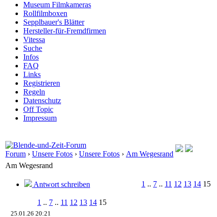
Museum Filmkameras
Rollfilmboxen
Sepplbauer's Blätter
Hersteller-für-Fremdfirmen
Vitessa
Suche
Infos
FAQ
Links
Registrieren
Regeln
Datenschutz
Off Topic
Impressum
Forum
›
Unsere Fotos
›
Unsere Fotos
›
Am Wegesrand
Am Wegesrand
1
..
7
..
11
12
13
14
15
Antwort schreiben
1
..
7
..
11
12
13
14
15
25.01.26 20:21