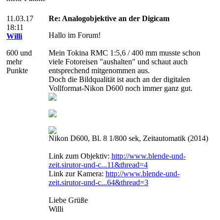
11.03.17
Re: Analogobjektive an der Digicam
18:11
Hallo im Forum!
Willi
600 und
Mein Tokina RMC 1:5,6 / 400 mm musste schon
mehr
viele Fotoreisen "aushalten" und schaut auch
Punkte
entsprechend mitgenommen aus.
Doch die Bildqualität ist auch an der digitalen
Vollformat-Nikon D600 noch immer ganz gut.
Nikon D600, Bl. 8 1/800 sek, Zeitautomatik (2014)
Link zum Objektiv:
http://www.blende-und-
zeit.sirutor-und-c...11&thread=4
Link zur Kamera:
http://www.blende-und-
zeit.sirutor-und-c...64&thread=3
Liebe Grüße
Willi