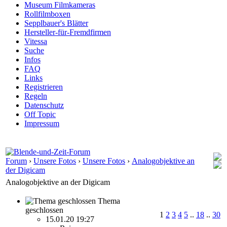
Museum Filmkameras
Rollfilmboxen
Sepplbauer's Blätter
Hersteller-für-Fremdfirmen
Vitessa
Suche
Infos
FAQ
Links
Registrieren
Regeln
Datenschutz
Off Topic
Impressum
Forum
›
Unsere Fotos
›
Unsere Fotos
›
Analogobjektive an
der Digicam
Analogobjektive an der Digicam
Thema
geschlossen
1
2
3
4
5
..
18
..
30
15.01.20 19:27