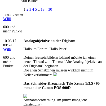
von Rainer
1
2
3
4
5
..
18
..
30
10.03.17 09:59
Willi
600 und
mehr Punkte
10.03.17
Analogobjektive an der Digicam
09:59
Hallo im Forum! Hallo Peter!
Willi
600 und
Deinen Beispielbildern folgend möchte ich einen
mehr
neuen Thread zum Thema "Alte Analogobjektive an
Punkte
der Digicam" beginnen.
Die alten Schätzchen müssen wirklich nicht im
Keller verkümmern
Das Schneider-Kreuznach Tele-Xenar 1:3,5 / 90
mm an der Canon EOS 600D
Aufnahmeentfernung 1m (kürzestmögliche
Einstellung)