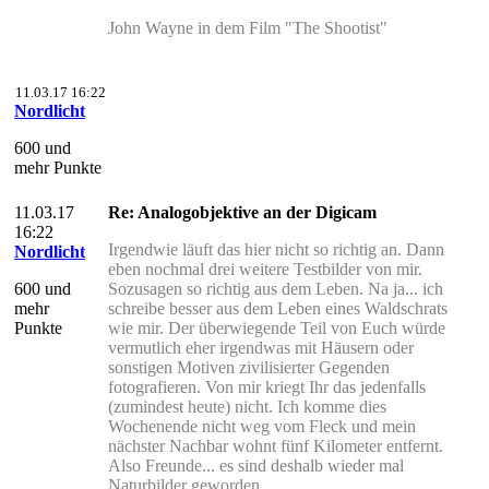
John Wayne in dem Film "The Shootist"
11.03.17 16:22
Nordlicht
600 und
mehr Punkte
11.03.17
Re: Analogobjektive an der Digicam
16:22
Irgendwie läuft das hier nicht so richtig an. Dann
Nordlicht
eben nochmal drei weitere Testbilder von mir.
600 und
Sozusagen so richtig aus dem Leben. Na ja... ich
mehr
schreibe besser aus dem Leben eines Waldschrats
Punkte
wie mir. Der überwiegende Teil von Euch würde
vermutlich eher irgendwas mit Häusern oder
sonstigen Motiven zivilisierter Gegenden
fotografieren. Von mir kriegt Ihr das jedenfalls
(zumindest heute) nicht. Ich komme dies
Wochenende nicht weg vom Fleck und mein
nächster Nachbar wohnt fünf Kilometer entfernt.
Also Freunde... es sind deshalb wieder mal
Naturbilder geworden.