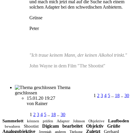
und mach mich jetzt mal auf die Suche nach einem
solchen Adapter bei den schwedischen Anbietern.
Grüsse
Peter
"Ich traue keinem Mann, der keinen Alkohol trinkt."
John Wayne in dem Film "The Shootist"
Thema
geschlossen
1
2
3
4
5
..
18
..
30
15.01.20 19:27
von Rainer
1
2
3
4
5
..
18
..
30
Sammelott
Laufboden
können
prüfen
Adapter
Objektive
Johnson
Digicam
bearbeitet
Objektiv
Grüße
Shootist
bewahren
Analogobjektive
Zuletzt
Gerhard
Jeremiah
anderen
Titelsong