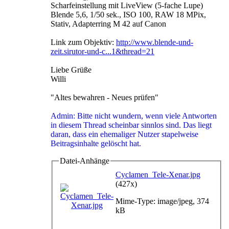
Scharfeinstellung mit LiveView (5-fache Lupe)
Blende 5,6, 1/50 sek., ISO 100, RAW 18 MPix,
Stativ, Adapterring M 42 auf Canon
Link zum Objektiv:
http://www.blende-und-
zeit.sirutor-und-c...1&thread=21
Liebe Grüße
Willi
"Altes bewahren - Neues prüfen"
Admin: Bitte nicht wundern, wenn viele Antworten
in diesem Thread scheinbar sinnlos sind. Das liegt
daran, dass ein ehemaliger Nutzer stapelweise
Beitragsinhalte gelöscht hat.
Datei-Anhänge
Cyclamen_Tele-Xenar.jpg
(427x)
Mime-Type: image/jpeg, 374
kB