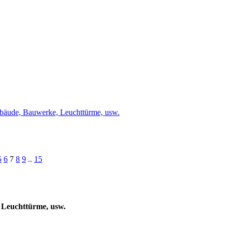
bäude, Bauwerke, Leuchttürme, usw.
5
6
7
8
9
..
15
 Leuchttürme, usw.