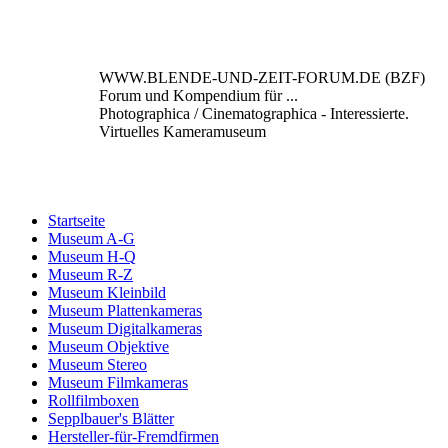
WWW.BLENDE-UND-ZEIT-FORUM.DE (BZF)
Forum und Kompendium für ...
Photographica / Cinematographica - Interessierte.
Virtuelles Kameramuseum
Startseite
Museum A-G
Museum H-Q
Museum R-Z
Museum Kleinbild
Museum Plattenkameras
Museum Digitalkameras
Museum Objektive
Museum Stereo
Museum Filmkameras
Rollfilmboxen
Sepplbauer's Blätter
Hersteller-für-Fremdfirmen