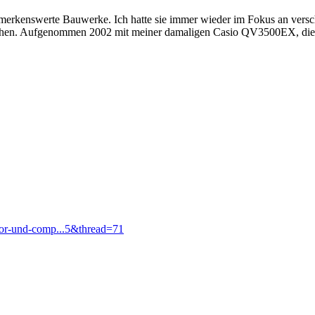
merkenswerte Bauwerke. Ich hatte sie immer wieder im Fokus an versc
sehen. Aufgenommen 2002 mit meiner damaligen Casio QV3500EX, die a
rutor-und-comp...5&thread=71