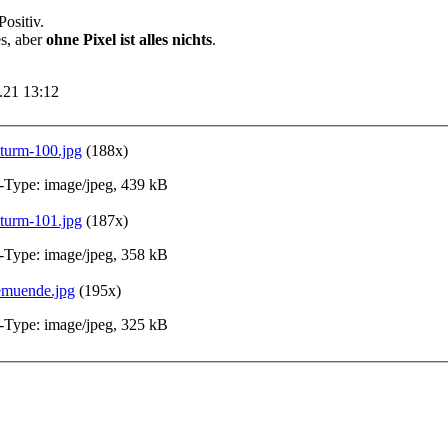
ositiv.
es, aber
ohne Pixel ist alles nichts
.
1.21 13:12
tturm-100.jpg
(188x)
Type: image/jpeg, 439 kB
tturm-101.jpg
(187x)
Type: image/jpeg, 358 kB
muende.jpg
(195x)
Type: image/jpeg, 325 kB