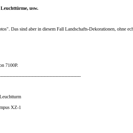
 Leuchttürme, usw.
tos". Das sind aber in diesem Fall Landschafts-Dekorationen, ohne ech
on 7100P.
-------------------------------------------------------
 Leuchtturm
ympus XZ-1