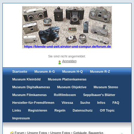
Sie sind nicht angemeldet.
Anmelden
Startseite
Museum A-G
Museum H-Q
Museum R-Z
Museum Kleinbild
Museum Plattenkameras
Museum Digitalkameras
Museum Objektive
Museum Stereo
Museum Filmkameras
Rollfilmboxen
Sepplbauer's Blätter
Hersteller-für-Fremdfirmen
Vitessa
Suche
Infos
FAQ
Links
Registrieren
Regeln
Datenschutz
Off Topic
Impressum
Forum
›
Unsere Fotos
›
Unsere Fotos
›
Gebäude, Bauwerke,