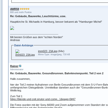
AWR59
600 und mehr Punkte
Re: Gebäude, Bauwerke, Leuchttürme, usw.
Hauptkirche St. Michaelis in Hamburg, besser bekannt als "Hamburger Michel"
--------------------------------------------------
Mit besten Grüßen aus dem "echten Norden"
Andreas
Datei-Anhänge
imm023_23A.jpg
(64x)
Mime-Type: image/jpeg, 716 kB
Rainer
Administrator
Re: Gebäude, Bauwerke. Gesundbrunnen. Bahnknotenpunkt. Teil 2 von 2
Hallo zusammen,
hier der Teil 2 meiner Aufnahmen von Berlin Gesundbrunnen mit dem S-U-Fern-Bah
umfangreichen Gleisgelände. Unmittelbar daneben auch der "Gesundbrunnen-Bunk
Weltkrieg.
Zum Teil 1:
https://blende-und-zeit.sirutor-und-comp...1&page=5#47
Die Fotos wurden mit der Sony A6000 und Zoom aufgenommen vom Standort der s
Millionenbrücke mit der Swinemünder Straße.