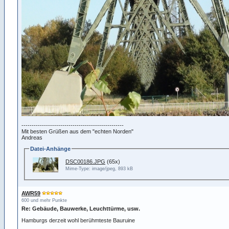
--------------------------------------------------
Mit besten Grüßen aus dem "echten Norden"
Andreas
Datei-Anhänge
DSC00186.JPG
(65x)
Mime-Type: image/jpeg, 893 kB
AWR59
600 und mehr Punkte
Re: Gebäude, Bauwerke, Leuchttürme, usw.
Hamburgs derzeit wohl berühmteste Bauruine