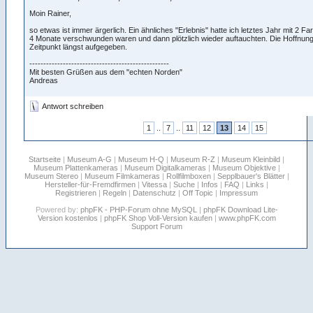
Moin Rainer,
so etwas ist immer ärgerlich. Ein ähnliches "Erlebnis" hatte ich letztes Jahr mit 2 Farb
4 Monate verschwunden waren und dann plötzlich wieder auftauchten. Die Hoffnung
Zeitpunkt längst aufgegeben.
--------------------------------------------------
Mit besten Grüßen aus dem "echten Norden"
Andreas
Antwort schreiben
1
..
7
..
11
12
13
14
15
Startseite
|
Museum A-G
|
Museum H-Q
|
Museum R-Z
|
Museum Kleinbild
|
Museum Plattenkameras
|
Museum Digitalkameras
|
Museum Objektive
|
Museum Stereo
|
Museum Filmkameras
|
Rollfilmboxen
|
Sepplbauer's Blätter
|
Hersteller-für-Fremdfirmen
|
Vitessa
|
Suche
|
Infos
|
FAQ
|
Links
|
Registrieren
|
Regeln
|
Datenschutz
|
Off Topic
|
Impressum
Powered by:
phpFK - PHP-Forum ohne MySQL
|
phpFK Download Lite-
Version kostenlos
|
phpFK Shop Voll-Version kaufen
|
www.phpFK.com
Support Forum