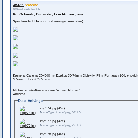
AWR59
600 und mehr Punkte
Re: Gebäude, Bauwerke, Leuchttürme, usw.
Speicherstadt Hamburg (ehemaliger Freihafen)
Kamera: Carena CX-500 mit Exakta 35-70mm Objektiv, Film: Fomapan 100, entwickel
9 Minuten bei 20° Celsius
--------------------------------------------------
Mit besten Grüßen aus dem "echten Norden"
Andreas
Datei-Anhänge
img974.jpg
(45x)
Mime-Type: image/jpeg, 804 kB
img977.jpg
(42x)
Mime-Type: image/jpeg, 955 kB
img978.jpg
(46x)