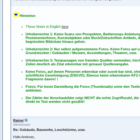
Hinweise:
These Notes in English
here
Urheberrechte 1: Keine Scans von Prospekten, Bedienungs-Anleitun
Prominentenfotos, Kunstobjekten oder Buch/Zeitschriften-Artikeln, d
begründete Bildzitate hinaus gehen.
Urheberrechte 2: Nur selbst aufgenommene Fotos. Keine Fotos
auf
u
Grundstücken / Gebäuden / Museen, Ausstellungen, Theatern, usw.
Urheberrechte 3: Textpassagen von fremden Quellen vermeiden, höch
Zeilen deutlich als Zitat erkennbar mit genauer Quellenangabe.
Keine Fotos, auf denen Personen erkennbar oder zuord-bar sind, oh
schriftliche Genehmigung (DSGVO). Ebenso keine erkennbaren KFZ
Fragmente davon! !
Fotos: Für beste Darstellung die Fotos (Thumbnails) unter den Textb
anklicken.
Der Zähler der Vorschaubilder zeigt NICHT die echte Zugriffszahl, die
direkt im Text werden nicht gezählt!
Rainer
Administrator
Re: Gebäude, Bauwerke, Leuchttürme, usw.
Hallo Andreas,