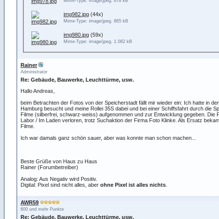
Mime-Type: image/jpeg, 878 kB
img982.jpg
(44x)
Mime-Type: image/jpeg, 865 kB
img980.jpg
(59x)
Mime-Type: image/jpeg, 1.082 kB
Rainer
Administrator
Re: Gebäude, Bauwerke, Leuchttürme, usw.
Hallo Andreas,
beim Betrachten der Fotos von der Speicherstadt fällt mir wieder ein: Ich hatte in d
Hamburg besucht und meine Rollei 35S dabei und bei einer Schiffsfahrt durch die S
Filme (silberfrei, schwarz-weiss) aufgenommen und zur Entwicklung gegeben. Die F
Labor / Im Laden verloren, trotz Suchaktion der Firma Foto Klinke. Als Ersatz beka
Filme.
Ich war damals ganz schön sauer, aber was konnte man schon machen...
Beste Grüße von Haus zu Haus
Rainer (Forumbetreiber)
Analog: Aus Negativ wird Positiv.
Digital: Pixel sind nicht alles, aber
ohne Pixel ist alles nichts
.
AWR59
600 und mehr Punkte
Re: Gebäude, Bauwerke, Leuchttürme, usw.