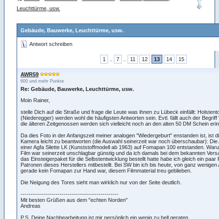
Leuchttürme, usw.
Gebäude, Bauwerke, Leuchttürme, usw.
Antwort schreiben
1
..
7
..
11
12
13
14
15
AWR59
600 und mehr Punkte
Re: Gebäude, Bauwerke, Leuchttürme, usw.
Moin Rainer,
stelle Dich auf die Straße und frage die Leute was ihnen zu Lübeck einfällt: Holstent
(Niederegger) werden wohl die häufigsten Antworten sein. Evtl. fällt auch der Begrif
die älteren Zeitgenossen werden sich vielleicht noch an den alten 50 DM Schein eri
Da dies Foto in der Anfangszeit meiner analogen "Wiedergeburt" enstanden ist, ist 
Kamera leicht zu beantworten (die Auswahl seinerzeit war noch überschaubar): Die 
einer Agfa Silette LK (Kunststoffmodell ab 1963) auf Fomapan 100 entstanden. Wa
Film war seinerzeit unschlagbar günstig und da ich damals bei dem bekannten Versa
das Einsteigerpaket für die Selbstentwicklung bestellt hatte habe ich gleich ein paar
Patronen dieses Herstellers mitbestellt. Bei SW bin ich bis heute, von ganz wenig
gerade kein Fomapan zur Hand war, diesem Filmmaterial treu geblieben.
Die Neigung des Tores sieht man wirklich nur von der Seite deutlich.
--------------------------------------------------
Mit besten Grüßen aus dem "echten Norden"
Andreas
P.S. Deine Nachbearbeitung ist mir persönlich ein wenig zu hell geraten.