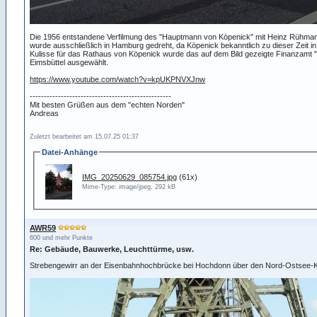
Die 1956 entstandene Verfilmung des "Hauptmann von Köpenick" mit Heinz Rühmann
wurde ausschließlich in Hamburg gedreht, da Köpenick bekanntlich zu dieser Zeit in
Kulisse für das Rathaus von Köpenick wurde das auf dem Bild gezeigte Finanzamt 
Eimsbüttel ausgewählt.
https://www.youtube.com/watch?v=kpUKPNVXJnw
--------------------------------------------------
Mit besten Grüßen aus dem "echten Norden"
Andreas
Zuletzt bearbeitet am 15.07.25 01:37
Datei-Anhänge
IMG_20250629_085754.jpg
(61x)
Mime-Type: image/jpeg, 292 kB
AWR59
600 und mehr Punkte
Re: Gebäude, Bauwerke, Leuchttürme, usw.
Strebengewirr an der Eisenbahnhochbrücke bei Hochdonn über den Nord-Ostsee-