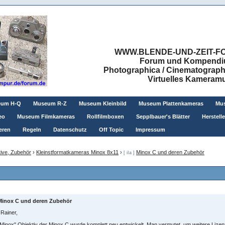
WWW.BLENDE-UND-ZEIT-FO
Forum und Kompendium
Photographica / Cinematographic
Virtuelles Kamera
eum H-Q
Museum R-Z
Museum Kleinbild
Museum Plattenkameras
Mus
eo
Museum Filmkameras
Rollfilmboxen
Sepplbauer's Blätter
Herstell
eren
Regeln
Datenschutz
Off Topic
Impressum
ive, Zubehör
›
Kleinstformatkameras Minox 8x11
›
Minox C und deren Zubehör
[ iIa ]
Minox C und deren Zubehör
 Rainer,
Minox" Objektiv der Minox C wurde komplett neu entwickelt. Man vermutet, um weitere Liz