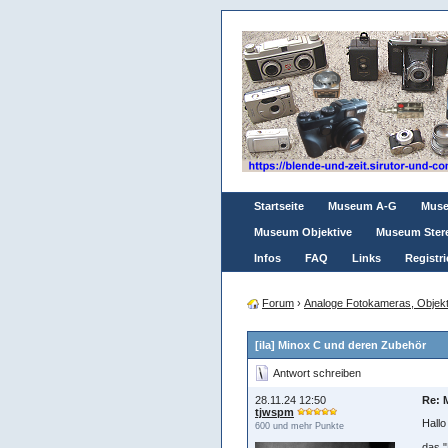
Startseite
Museum A-G
Mus
Museum Objektive
Museum Ster
Infos
FAQ
Links
Registri
Forum
›
Analoge Fotokameras, Objekt
[iIa] Minox C und deren Zubehör
Antwort schreiben
28.11.24 12:50
Re: 
tjwspm
Hallo
600 und mehr Punkte
das "