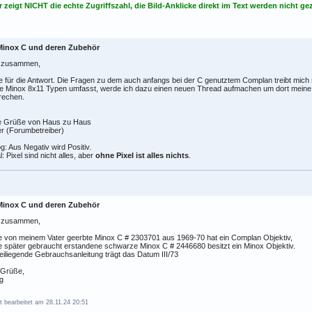
 zeigt NICHT die echte Zugriffszahl, die Bild-Anklicke direkt im Text werden nicht gez
Minox C und deren Zubehör
o zusammen,
 für die Antwort. Die Fragen zu dem auch anfangs bei der C genutztem Complan treibt mich
e Minox 8x11 Typen umfasst, werde ich dazu einen neuen Thread aufmachen um dort meine
rechen.
e Grüße von Haus zu Haus
r (Forumbetreiber)
g: Aus Negativ wird Positiv.
al: Pixel sind nicht alles, aber
ohne Pixel ist alles nichts
.
Minox C und deren Zubehör
o zusammen,
 von meinem Vater geerbte Minox C # 2303701 aus 1969-70 hat ein Complan Objektiv,
 später gebraucht erstandene schwarze Minox C # 2446680 besitzt ein Minox Objektiv.
eiliegende Gebrauchsanleitung trägt das Datum III/73
 Grüße,
g
t bearbeitet am 28.11.24 20:51