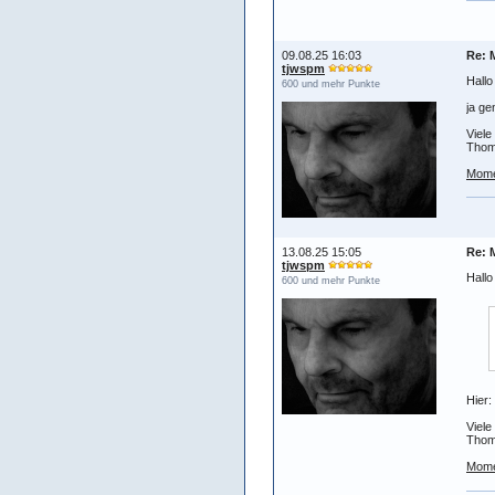
09.08.25 16:03
Re: 
tjwspm
Hall
600 und mehr Punkte
ja ge
Viele
Tho
Mome
13.08.25 15:05
Re: 
tjwspm
Hallo
600 und mehr Punkte
Hier:
Viele
Tho
Mome