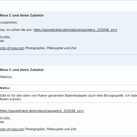
Minox C und deren Zubehör
o zusammen,
nau, so sehen die aus:
https://ausgeknipst.de/products/ausgekni...51024&_ss=r
 Grüße,
mas
nts-of-now.com
Photographie, Philosophie und Zeit
Minox C und deren Zubehör
 Markus,
MaHoe:
Gibt es für den oben von Rainer genannten Batterieadapter auch eine Bezugsquelle. Ich hab
finden können.
https://ausgeknipst.de/products/ausgekni...51024&_ss=r
 Grüße,
mas
nts-of-now.com
Photographie, Philosophie und Zeit