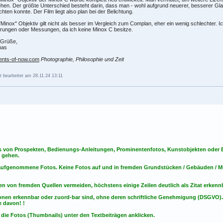
en. Der größte Unterschied besteht darin, dass man - wohl aufgrund neuerer, besserer Gla
chten konnte. Der Film liegt also plan bei der Belichtung.
Minox" Objektiv gilt nicht als besser im Vergleich zum Complan, eher ein wenig schlechter. 
rungen oder Messungen, da ich keine Minox C besitze.
 Grüße,
mas
nts-of-now.com
Photographie, Philosophie und Zeit
t bearbeitet am 28.11.24 13:11
s von Prospekten, Bedienungs-Anleitungen, Prominentenfotos, Kunstobjekten oder Bu
s gehen.
t aufgenommene Fotos. Keine Fotos
auf
und
in
fremden Grundstücken / Gebäuden / Mu
en von fremden Quellen vermeiden, höchstens einige Zeilen deutlich als Zitat erken
onen erkennbar oder zuord-bar sind, ohne deren schriftliche Genehmigung (DSGVO)
 davon! !
 die Fotos (Thumbnails) unter den Textbeiträgen anklicken.