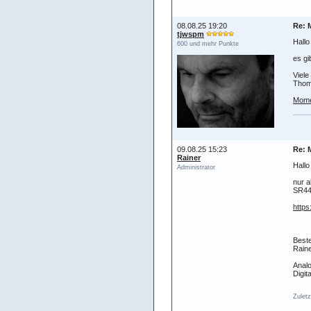
08.08.25 19:20
Re: 
tjwspm
Hallo
600 und mehr Punkte
es gi
Viele
Tho
Mome
09.08.25 15:23
Re: 
Rainer
Hall
Administrator
nur a
SR44 
https
Best
Raine
Analo
Digit
Zuletz