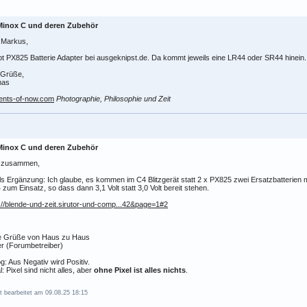
Minox C und deren Zubehör
 Markus,
bt PX825 Batterie Adapter bei ausgeknipst.de. Da kommt jeweils eine LR44 oder SR44 hinein.
 Grüße,
mas
nts-of-now.com
Photographie, Philosophie und Zeit
Minox C und deren Zubehör
o zusammen,
ls Ergänzung: Ich glaube, es kommen im C4 Blitzgerät statt 2 x PX825 zwei Ersatzbatterien m
zum Einsatz, so dass dann 3,1 Volt statt 3,0 Volt bereit stehen.
://blende-und-zeit.sirutor-und-comp...42&page=1#2
e Grüße von Haus zu Haus
r (Forumbetreiber)
g: Aus Negativ wird Positiv.
al: Pixel sind nicht alles, aber
ohne Pixel ist alles nichts
.
t bearbeitet am 09.08.25 18:15