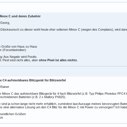
Minox C und deren Zubehör
 Georg,
 Glückwunsch zu dieser wohl heute eher seltenen Minox C (wegen des Complans), wird da
e Grüße von Haus zu Haus
r (Forumbetreiber)
g: Aus Negativ wird Positiv.
al: Pixel sind nicht alles, aber
ohne Pixel ist alles nichts
.
x C4 aufsteckbares Blitzgerät für Blitzwürfel
 Rainer
ie Minox C das aufsteckbare Blitzgerät für 4-fach Blitzwürfel (z.B. Typ Philips Photolux PFC
eschriebenen Batterien (z.B. 2 x Mallory PX825).
 sind ja schon lange nicht mehr erhältlich, zumindest laut Aussage meines bevorzugten Batt
es eine alternative Lösung um den C4 Blitz für die Minox C mit Power zu versorgen? Ich hab
reundlichen Grüßen
us