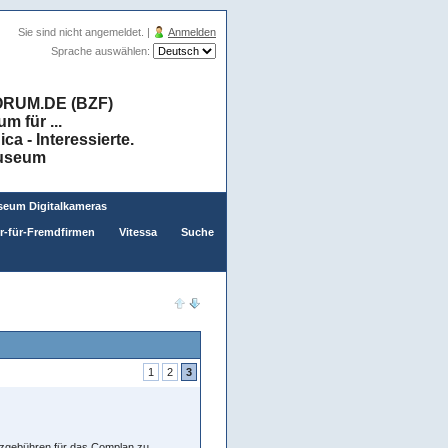
Sie sind nicht angemeldet. |
Anmelden
Sprache auswählen:
RUM.DE (BZF)
 für ...
a - Interessierte.
museum
eum Digitalkameras
er-für-Fremdfirmen
Vitessa
Suche
1
2
3
enzgebühren für das Complan zu