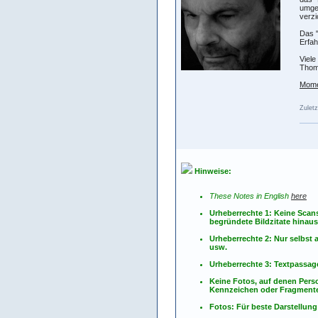
umgeh
verzi
Das "
Erfah
Viele
Tho
Mome
Zuletz
Hinweise:
These Notes in English
here
Urheberrechte 1: Keine Scan
begründete Bildzitate hinau
Urheberrechte 2: Nur selbs
usw.
Urheberrechte 3: Textpassag
Keine Fotos, auf denen Pers
Kennzeichen oder Fragmente
Fotos: Für beste Darstellung