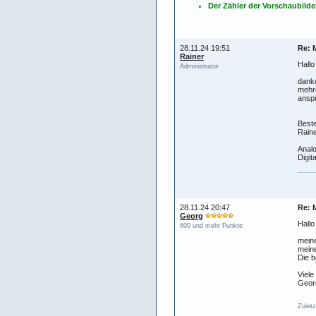
Der Zähler der Vorschaubilder
28.11.24 19:51
Re: 
Rainer
Hall
Administrator
danke
mehr
ansp
Best
Raine
Analo
Digit
28.11.24 20:47
Re: 
Georg
Hall
600 und mehr Punkte
meine
meine
Die b
Viele
Geor
Zuletz