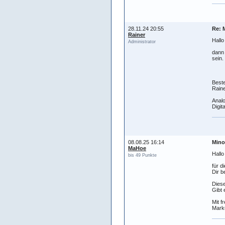
28.11.24 20:55
Re: 
Rainer
Hallo
Administrator
dann
sein.
Best
Raine
Analo
Digit
08.08.25 16:14
Mino
MaHoe
Hallo
bis 49 Punkte
für d
Dir b
Diese
Gibt 
Mit f
Mark