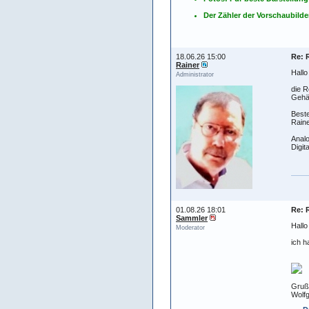
Der Zähler der Vorschaubilder
18.06.26 15:00
Re: 
Rainer
Hall
Administrator
die R
Gehäu
Best
Raine
Analo
Digit
01.08.26 18:01
Re: 
Sammler
Hall
Moderator
ich h
Gruß
Wolf