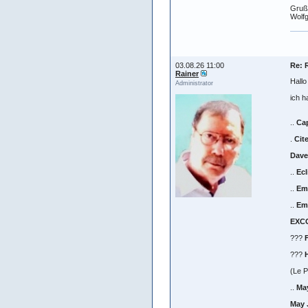
Gruß
Wolf
03.08.26 11:00
Re: 
Rainer
Hallo
Administrator
ich h
..
Cap
.
Cit
Dave
..
Ecl
..
Em
..
Em
EXC
???
F
???
(Le P
..
May
May 