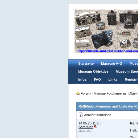
Startseite
Museum A-G
Mus
Museum Objektive
Museum Ster
Infos
FAQ
Links
Registri
Forum
›
Analoge Fotokameras, Objekt
Rollfilmboxkameras und Liste der R
Antwort schreiben
14.05.26 11:18
Re: 
Sammler
Hallo
Moderator
Zitat