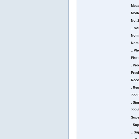
Mec
Mod
No. 
..
No
Noma
Noma
..
Ph
Phot
.
Pre
Prec
Rec
.
Reg
???
.
Sim
???
Supe
.
Sup
..
Su