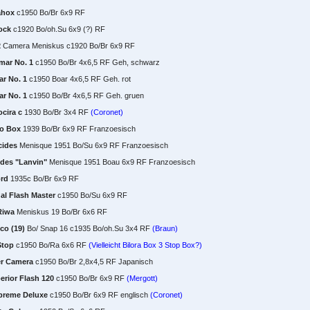
ahox
c1950 Bo/Br 6x9 RF
ock
c1920 Bo/oh.Su 6x9 (?) RF
2
Camera Meniskus c1920 Bo/Br 6x9 RF
mar No. 1
c1950 Bo/Br 4x6,5 RF Geh, schwarz
r No. 1
c1950 Boar 4x6,5 RF Geh. rot
r No. 1
c1950 Bo/Br 4x6,5 RF Geh. gruen
ocira c
1930 Bo/Br 3x4 RF
(Coronet)
o Box
1939 Bo/Br 6x9 RF Franzoesisch
cides
Menisque 1951 Bo/Su 6x9 RF Franzoesisch
ides "Lanvin"
Menisque 1951 Boau 6x9 RF Franzoesisch
ord
1935c Bo/Br 6x9 RF
al Flash Master
c1950 Bo/Su 6x9 RF
Riwa
Meniskus 19 Bo/Br 6x6 RF
co (19)
Bo/ Snap 16 c1935 Bo/oh.Su 3x4 RF
(Braun)
Stop
c1950 Bo/Ra 6x6 RF
(Vielleicht Bilora Box 3 Stop Box?)
r Camera
c1950 Bo/Br 2,8x4,5 RF Japanisch
erior Flash 120
c1950 Bo/Br 6x9 RF
(Mergott)
preme Deluxe
c1950 Bo/Br 6x9 RF englisch
(Coronet)