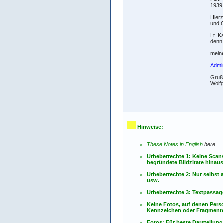
1939
Hierz
und 
Lt. K
denn 
meine
Admi
Gruß
Wolf
Hinweise:
These Notes in English
here
Urheberrechte 1: Keine Scan
begründete Bildzitate hinau
Urheberrechte 2: Nur selbs
usw.
Urheberrechte 3: Textpassag
Keine Fotos, auf denen Pers
Kennzeichen oder Fragmente
Fotos: Für beste Darstellung