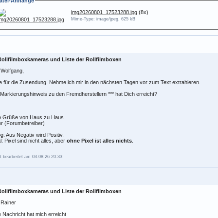
atei-Anhänge
img20260801_17523288.jpg
(8x)
Mime-Type: image/jpeg, 625 kB
Rollfilmboxkameras und Liste der Rollfilmboxen
 Wolfgang,
 für die Zusendung. Nehme ich mir in den nächsten Tagen vor zum Text extrahieren.
Markierungshinweis zu den Fremdherstellern *** hat Dich erreicht?
e Grüße von Haus zu Haus
r (Forumbetreiber)
g: Aus Negativ wird Positiv.
al: Pixel sind nicht alles, aber
ohne Pixel ist alles nichts
.
t bearbeitet am 03.08.26 20:33
Rollfilmboxkameras und Liste der Rollfilmboxen
 Rainer
ie Nachricht hat mich erreicht