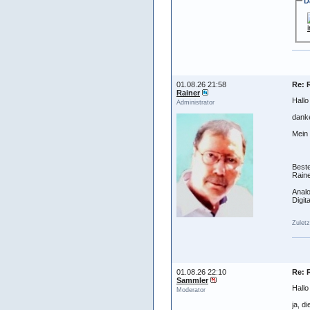
D
01.08.26 21:58
Re: 
Rainer
Hallo
Administrator
danke
Mein 
Best
Raine
Analo
Digit
Zuletz
01.08.26 22:10
Re: 
Sammler
Hallo
Moderator
ja, d