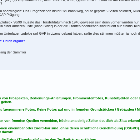
 ?
u nachträglich: Das Fragezeichen hinter 6x9 kann weg, heute geprüft 5 Seiten beledert, Rüc
GAP Prägung.
adlubeck 98/99 müsste das Herstelldatum nach 1948 gewesen sein denn vorher wurden nur 
in einer anderen Liste (ohne Bilder) in der die Fronten bechrieben sind taucht nur einmlal Kr
n Unterlagen zufolge soll GAP in Lizenz gebaut haben, sollte dies stimmen müßten ja noch di
n: Daten ergänzt
gang der Sammler
s von Prospekten, Bedienungs-Anleitungen, Prominentenfotos, Kunstobjekten oder Bu
s gehen.
t aufgenommene Fotos. Keine Fotos
auf
und
in
fremden Grundstücken / Gebäuden / Mu
en von fremden Quellen vermeiden, höchstens einige Zeilen deutlich als Zitat erken
onen erkennbar oder zuord-bar sind, ohne deren schriftliche Genehmigung (DSGVO)
 davon! !
 die Fotos (Thumbnails) unter den Textbeiträgen anklicken.