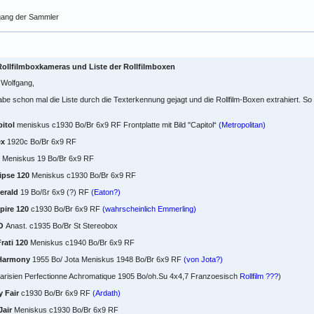
gang der Sammler
Rollfilmboxkameras und Liste der Rollfilmboxen
 Wolfgang,
abe schon mal die Liste durch die Texterkennung gejagt und die Rollfilm-Boxen extrahiert. So is
itol
meniskus c1930 Bo/Br 6x9 RF Frontplatte mit Bild "Capitol“
(Metropolitan)
ex
1920c Bo/Br 6x9 RF
Meniskus 19 Bo/Br 6x9 RF
ipse 120
Meniskus c1930 Bo/Br 6x9 RF
erald
19 Bo/ßr 6x9 (?) RF
(Eaton?)
pire 120
c1930 Bo/Br 6x9 RF
(wahrscheinlich Emmerling)
O
Anast. c1935 Bo/Br St Stereobox
rati 120
Meniskus c1940 Bo/Br 6x9 RF
Harmony
1955 Bo/ Jota Meniskus 1948 Bo/Br 6x9 RF
(von Jota?)
arisien Perfectionne Achromatique 1905 Bo/oh.Su 4x4,7 Franzoesisch
Rollfilm ???
)
 Fair
c1930 Bo/Br 6x9 RF
(Ardath)
Jair
Meniskus c1930 Bo/Br 6x9 RF