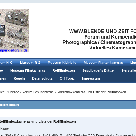
WWW.BLENDE-UND-ZEIT-FO
Forum und Kompendium
Photographica / Cinematographic
Virtuelles Kamera
eum H-Q
Museum R-Z
Museum Kleinbild
Museum Plattenkameras
Mus
eo
Museum Filmkameras
Rollfilmboxen
Sepplbauer's Blätter
Herstell
eren
Regeln
Datenschutz
Off Topic
Impressum
ive, Zubehör
›
Rollfilm-Box-Kameras
›
Rollfilmboxkameras und Liste der Rollfilmboxen
ollfilmboxen
Rollfilmboxkameras und Liste der Rollfilmboxen
 Rainer
: ► {SA} (1) Gap unbekannt , 6x9?, /BS/, /1/, /AD/, Typische GAP-Front mit der Zierumrandun