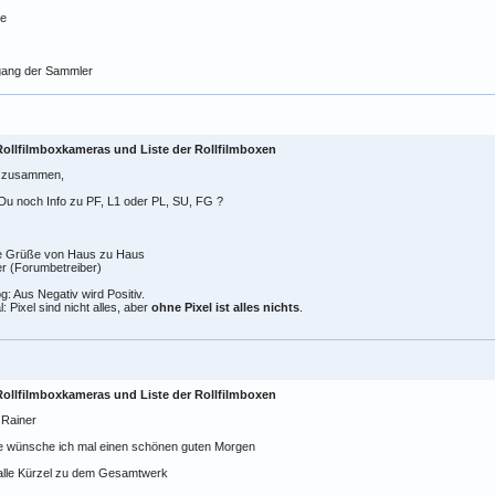
e
gang der Sammler
Rollfilmboxkameras und Liste der Rollfilmboxen
o zusammen,
Du noch Info zu PF, L1 oder PL, SU, FG ?
e Grüße von Haus zu Haus
r (Forumbetreiber)
g: Aus Negativ wird Positiv.
al: Pixel sind nicht alles, aber
ohne Pixel ist alles nichts
.
Rollfilmboxkameras und Liste der Rollfilmboxen
 Rainer
e wünsche ich mal einen schönen guten Morgen
 alle Kürzel zu dem Gesamtwerk