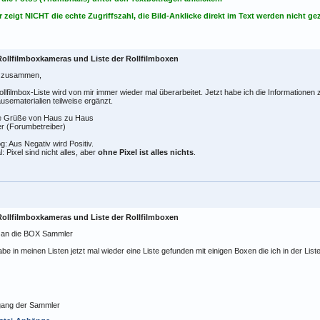
 zeigt NICHT die echte Zugriffszahl, die Bild-Anklicke direkt im Text werden nicht gez
Rollfilmboxkameras und Liste der Rollfilmboxen
o zusammen,
ollfilmbox-Liste wird von mir immer wieder mal überarbeitet. Jetzt habe ich die Informatione
sematerialien teilweise ergänzt.
e Grüße von Haus zu Haus
r (Forumbetreiber)
g: Aus Negativ wird Positiv.
al: Pixel sind nicht alles, aber
ohne Pixel ist alles nichts
.
Rollfilmboxkameras und Liste der Rollfilmboxen
o an die BOX Sammler
abe in meinen Listen jetzt mal wieder eine Liste gefunden mit einigen Boxen die ich in der Liste 
gang der Sammler