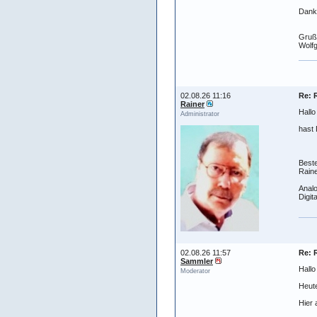
Dank
Gruß
Wolf
02.08.26 11:16
Re: 
Rainer
Hall
Administrator
hast 
Best
Raine
Analo
Digit
02.08.26 11:57
Re: 
Sammler
Hallo
Moderator
Heut
Hier