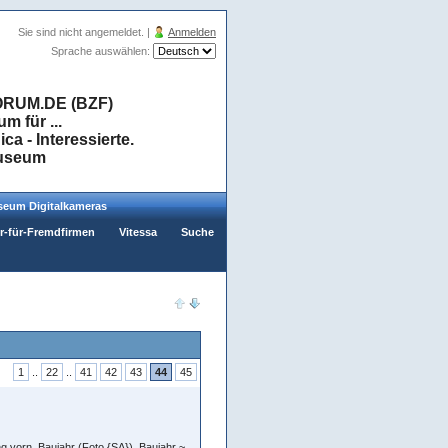
Sie sind nicht angemeldet. |
Anmelden
Sprache auswählen:
RUM.DE (BZF)
 für ...
a - Interessierte.
museum
eum Digitalkameras
er-für-Fremdfirmen
Vitessa
Suche
1
..
22
..
41
42
43
44
45
g vorn, Baujahr (Foto {SA}), Baujahr ~