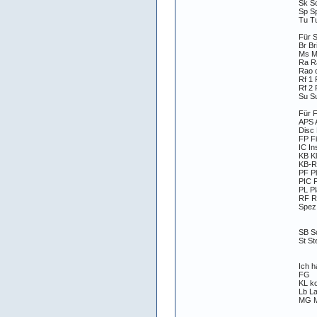
Sk S
Sp S
Tu T
Für 
Br Br
Ms M
Ra R
Rao 
Rf 1 
Rf 2 
Su S
Für 
APS 
Disc 
FP F
IC In
KB Kl
KB-R 
PF Pl
PIC P
PL Pl
RF Ro
Spez 
SB So
St St
Ich h
FG
KL k
Lb L
MG M