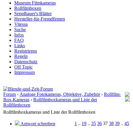
Museum Filmkameras
Rollfilmboxen
Sepplbauer's Blätter
Hersteller-für-Fremdfirmen
Vitessa
Suche
Infos
FAQ
Links
Registrieren
Regeln
Datenschutz
Off Topic
Impressum
Forum
›
Analoge Fotokameras, Objektive, Zubehör
›
Rollfilm-
Box-Kameras
›
Rollfilmboxkameras und Liste der
Rollfilmboxen
Rollfilmboxkameras und Liste der Rollfilmboxen
1
..
19
..
35
36
37
38
39
..
45
Antwort schreiben