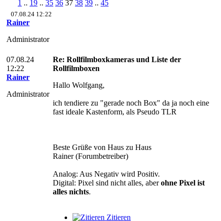
1
..
19
..
35
36
37
38
39
..
45
07.08.24 12:22
Rainer
Administrator
07.08.24
Re: Rollfilmboxkameras und Liste der
12:22
Rollfilmboxen
Rainer
Hallo Wolfgang,
Administrator
ich tendiere zu "gerade noch Box" da ja noch eine
fast ideale Kastenform, als Pseudo TLR
Beste Grüße von Haus zu Haus
Rainer (Forumbetreiber)
Analog: Aus Negativ wird Positiv.
Digital: Pixel sind nicht alles, aber
ohne Pixel ist
alles nichts
.
Zitieren