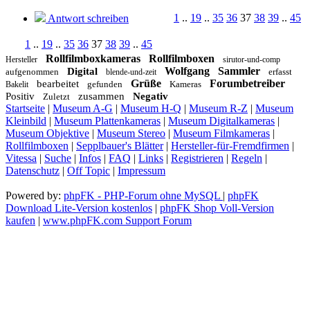
1
..
19
..
35
36
37
38
39
..
45
Antwort schreiben
1
..
19
..
35
36
37
38
39
..
45
Rollfilmboxkameras
Rollfilmboxen
Hersteller
sirutor-und-comp
Wolfgang
Sammler
Digital
aufgenommen
erfasst
blende-und-zeit
Grüße
Forumbetreiber
bearbeitet
gefunden
Kameras
Bakelit
Positiv
zusammen
Negativ
Zuletzt
Startseite
|
Museum A-G
|
Museum H-Q
|
Museum R-Z
|
Museum
Kleinbild
|
Museum Plattenkameras
|
Museum Digitalkameras
|
Museum Objektive
|
Museum Stereo
|
Museum Filmkameras
|
Rollfilmboxen
|
Sepplbauer's Blätter
|
Hersteller-für-Fremdfirmen
|
Vitessa
|
Suche
|
Infos
|
FAQ
|
Links
|
Registrieren
|
Regeln
|
Datenschutz
|
Off Topic
|
Impressum
Powered by:
phpFK - PHP-Forum ohne MySQL
|
phpFK
Download Lite-Version kostenlos
|
phpFK Shop Voll-Version
kaufen
|
www.phpFK.com Support Forum