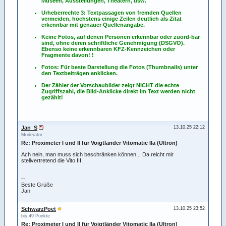
Museen, Ausstellungen, Theatern, usw.
Urheberrechte 3: Textpassagen von fremden Quellen
vermeiden, höchstens einige Zeilen deutlich als Zitat
erkennbar mit genauer Quellenangabe.
Keine Fotos, auf denen Personen erkennbar oder zuord-bar
sind, ohne deren schriftliche Genehmigung (DSGVO).
Ebenso keine erkennbaren KFZ-Kennzeichen oder
Fragmente davon! !
Fotos: Für beste Darstellung die Fotos (Thumbnails) unter
den Textbeiträgen anklicken.
Der Zähler der Vorschaubilder zeigt NICHT die echte
Zugriffszahl, die Bild-Anklicke direkt im Text werden nicht
gezählt!
Jan_S
13.10.25 22:12
Moderator
Re: Proximeter I und II für Voigtländer Vitomatic IIa (Ultron)
Ach nein, man muss sich beschränken können... Da reicht mir
stellvertretend die Vito III.
--
Beste Grüße
Jan
SchwarzPoet
13.10.25 23:52
bis 49 Punkte
Re: Proximeter I und II für Voigtländer Vitomatic IIa (Ultron)