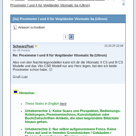
Proximeter I und II für Voigtländer Vitomatic IIa (Ultron)
[iIa] Proximeter I und II für Voigtländer Vitomatic IIa (Ultron)
Antwort schreiben
1
2
SchwarzPoet
13.10.25 22:04
bis 49 Punkte
Re: Proximeter I und II für Voigtländer Vitomatic IIa (Ultron)
Also von den Nachkriegsnodellen kann ich dir die Vitomatic II CS und III CS
Modelle und das Vito CSR Modell nur ans Herz legen, bei den ich beide
Proximeter schon habe. 🙂
Gruß Lutz
Hinweise:
These Notes in English
here
Urheberrechte 1: Keine Scans von Prospekten, Bedienungs-
Anleitungen, Prominentenfotos, Kunstobjekten oder
Buch/Zeitschriften-Artikeln, die über begründete Bildzitate
hinaus gehen.
Urheberrechte 2: Nur selbst aufgenommene Fotos. Keine
Fotos
auf
und
in
fremden Grundstücken / Gebäuden /