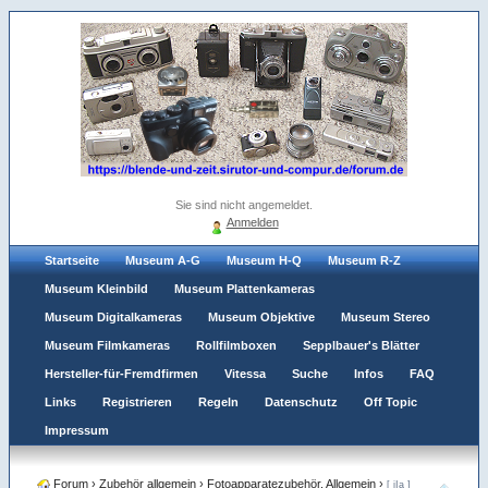
Sie sind nicht angemeldet.
Anmelden
Startseite
Museum A-G
Museum H-Q
Museum R-Z
Museum Kleinbild
Museum Plattenkameras
Museum Digitalkameras
Museum Objektive
Museum Stereo
Museum Filmkameras
Rollfilmboxen
Sepplbauer's Blätter
Hersteller-für-Fremdfirmen
Vitessa
Suche
Infos
FAQ
Links
Registrieren
Regeln
Datenschutz
Off Topic
Impressum
Forum
›
Zubehör allgemein
›
Fotoapparatezubehör. Allgemein
›
[ iIa ]