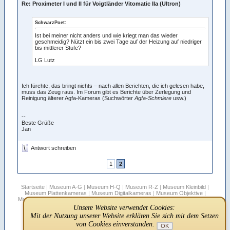
Re: Proximeter I und II für Voigtländer Vitomatic IIa (Ultron)
SchwarzPoet:
Ist bei meiner nicht anders und wie kriegt man das wieder
geschmeidig? Nützt ein bis zwei Tage auf der Heizung auf niedriger
bis mittlerer Stufe?
LG Lutz
Ich fürchte, das bringt nichts – nach allen Berichten, die ich gelesen habe,
muss das Zeug raus. Im Forum gibt es Berichte über Zerlegung und
Reinigung älterer Agfa-Kameras (Suchwörter
Agfa-Schmiere
usw.)
--
Beste Grüße
Jan
Antwort schreiben
1
2
Startseite
|
Museum A-G
|
Museum H-Q
|
Museum R-Z
|
Museum Kleinbild
|
Museum Plattenkameras
|
Museum Digitalkameras
|
Museum Objektive
|
Museum Stereo
|
Museum Filmkameras
|
Rollfilmboxen
|
Sepplbauer's Blätter
|
Hersteller-für-Fremdfirmen
|
Vitessa
|
Suche
|
Infos
|
FAQ
|
Links
|
Unsere Website verwendet Cookies:
Registrieren
|
Regeln
|
Datenschutz
|
Off Topic
|
Impressum
Mit der Nutzung unserer Website erklären Sie sich mit dem Setzen
von Cookies einverstanden.
Powered by:
phpFK - PHP-Forum ohne MySQL
|
phpFK Download Lite-
OK