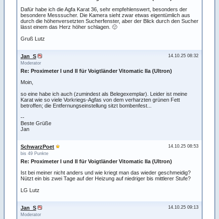
Dafür habe ich die Agfa Karat 36, sehr empfehlenswert, besonders der
besondere Messsucher. Die Kamera sieht zwar etwas eigentümlich aus
durch die höhenversetzten Sucherfenster, aber der Blick durch den Sucher
lässt einem das Herz höher schlagen. 🙂
Gruß Lutz
Jan_S
14.10.25 08:32
Moderator
Re: Proximeter I und II für Voigtländer Vitomatic IIa (Ultron)
Moin,
so eine habe ich auch (zumindest als Belegexemplar). Leider ist meine
Karat wie so viele Vorkriegs-Agfas von dem verharzten grünen Fett
betroffen; die Entfernungseinstellung sitzt bombenfest...
--
Beste Grüße
Jan
SchwarzPoet
14.10.25 08:53
bis 49 Punkte
Re: Proximeter I und II für Voigtländer Vitomatic IIa (Ultron)
Ist bei meiner nicht anders und wie kriegt man das wieder geschmeidig?
Nützt ein bis zwei Tage auf der Heizung auf niedriger bis mittlerer Stufe?
LG Lutz
Jan_S
14.10.25 09:13
Moderator