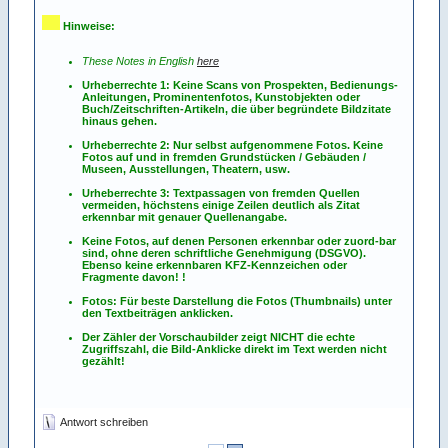
Hinweise:
These Notes in English
here
Urheberrechte 1: Keine Scans von Prospekten, Bedienungs-
Anleitungen, Prominentenfotos, Kunstobjekten oder
Buch/Zeitschriften-Artikeln, die über begründete Bildzitate
hinaus gehen.
Urheberrechte 2: Nur selbst aufgenommene Fotos. Keine
Fotos
auf
und
in
fremden Grundstücken / Gebäuden /
Museen, Ausstellungen, Theatern, usw.
Urheberrechte 3: Textpassagen von fremden Quellen
vermeiden, höchstens einige Zeilen deutlich als Zitat
erkennbar mit genauer Quellenangabe.
Keine Fotos, auf denen Personen erkennbar oder zuord-bar
sind, ohne deren schriftliche Genehmigung (DSGVO).
Ebenso keine erkennbaren KFZ-Kennzeichen oder
Fragmente davon! !
Fotos: Für beste Darstellung die Fotos (Thumbnails) unter
den Textbeiträgen anklicken.
Der Zähler der Vorschaubilder zeigt NICHT die echte
Zugriffszahl, die Bild-Anklicke direkt im Text werden nicht
gezählt!
Antwort schreiben