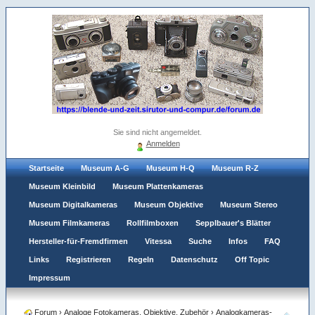
Sie sind nicht angemeldet.
Anmelden
Startseite
Museum A-G
Museum H-Q
Museum R-Z
Museum Kleinbild
Museum Plattenkameras
Museum Digitalkameras
Museum Objektive
Museum Stereo
Museum Filmkameras
Rollfilmboxen
Sepplbauer's Blätter
Hersteller-für-Fremdfirmen
Vitessa
Suche
Infos
FAQ
Links
Registrieren
Regeln
Datenschutz
Off Topic
Impressum
Forum
›
Analoge Fotokameras, Objektive, Zubehör
›
Analogkameras-