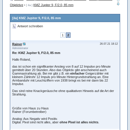
Objektive
›
KMZ Jupiter 9, F/2.0, 85 mm
[ iIa ]
[iIa] KMZ Jupiter 9, F/2.0, 85 mm
Antwort schreiben
1
2
Rainer
26.07.21 18:12
Administrator
Re: KMZ Jupiter 9, F/2.0, 85 mm
Hallo Roland,
das ist schon ein signifikanter Anstieg von 8 auf 12 Impulse pro Minute
gemittelt über 20 Stunden. Also das Objektiv gibt anscheinend auch
Gammastrahlung ab. Bei mir gibt z.B. ein
einfacher
Geigerzähler mit
kleinem Zählrohr 12 Impuls pro Minute Hintergrundstrahlung an. Eine
Armbanduhr mit Leuchtziffern von 1938 bringt es bei mir dann bis 22
Impulse.
Das sind reine Knackgeräusche ohne qualitativen Hinweis auf die Art der
Strahlung.
Grüße von Haus zu Haus
Rainer (Forumbetreiber)
Analog: Aus Negativ wird Positiv.
Digital: Pixel sind nicht alles, aber
ohne Pixel ist alles nichts
.