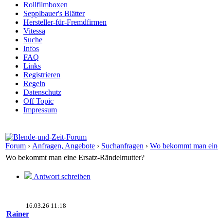
Rollfilmboxen
Sepplbauer's Blätter
Hersteller-für-Fremdfirmen
Vitessa
Suche
Infos
FAQ
Links
Registrieren
Regeln
Datenschutz
Off Topic
Impressum
Forum
›
Anfragen, Angebote
›
Suchanfragen
›
Wo bekommt man eine
Wo bekommt man eine Ersatz-Rändelmutter?
Antwort schreiben
16.03.26 11:18
Rainer