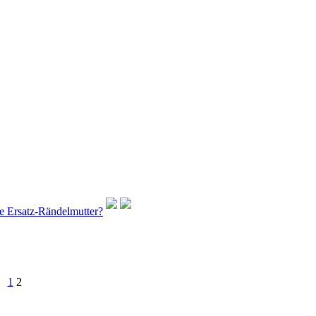
 Ersatz-Rändelmutter?
1
2