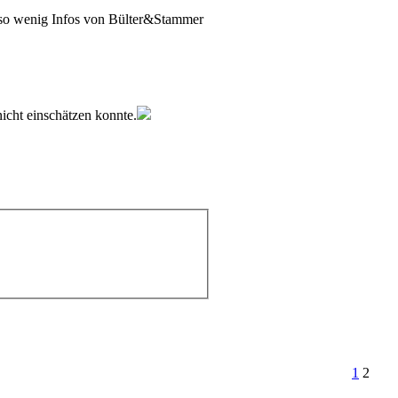
t so wenig Infos von Bülter&Stammer
nicht einschätzen konnte.
1
2