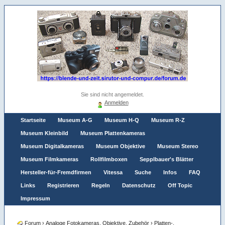
Sie sind nicht angemeldet.
Anmelden
Startseite
Museum A-G
Museum H-Q
Museum R-Z
Museum Kleinbild
Museum Plattenkameras
Museum Digitalkameras
Museum Objektive
Museum Stereo
Museum Filmkameras
Rollfilmboxen
Sepplbauer's Blätter
Hersteller-für-Fremdfirmen
Vitessa
Suche
Infos
FAQ
Links
Registrieren
Regeln
Datenschutz
Off Topic
Impressum
Forum
›
Analoge Fotokameras, Objektive, Zubehör
›
Platten-,