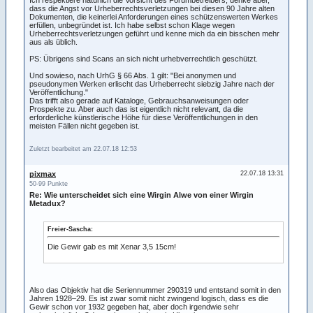
dass die Angst vor Urheberrechtsverletzungen bei diesen 90 Jahre alten
Dokumenten, die keinerlei Anforderungen eines schützenswerten Werkes
erfüllen, unbegründet ist. Ich habe selbst schon Klage wegen
Urheberrechtsverletzungen geführt und kenne mich da ein bisschen mehr
aus als üblich.
PS: Übrigens sind Scans an sich nicht urhebverrechtlich geschützt.
Und sowieso, nach UrhG § 66 Abs. 1 gilt: "Bei anonymen und
pseudonymen Werken erlischt das Urheberrecht siebzig Jahre nach der
Veröffentlichung."
Das trifft also gerade auf Kataloge, Gebrauchsanweisungen oder
Prospekte zu. Aber auch das ist eigentlich nicht relevant, da die
erforderliche künstlerische Höhe für diese Veröffentlichungen in den
meisten Fällen nicht gegeben ist.
Zuletzt bearbeitet am 22.07.18 12:53
pixmax
22.07.18 13:31
50-99 Punkte
Re: Wie unterscheidet sich eine Wirgin Alwe von einer Wirgin
Metadux?
Freier-Sascha:
Die Gewir gab es mit Xenar 3,5 15cm!
Also das Objektiv hat die Seriennummer 290319 und entstand somit in den
Jahren 1928–29. Es ist zwar somit nicht zwingend logisch, dass es die
Gewir schon vor 1932 gegeben hat, aber doch irgendwie sehr