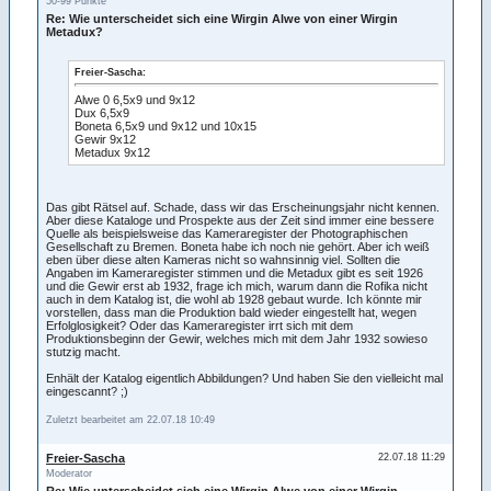
50-99 Punkte
Re: Wie unterscheidet sich eine Wirgin Alwe von einer Wirgin
Metadux?
Freier-Sascha:
Alwe 0 6,5x9 und 9x12
Dux 6,5x9
Boneta 6,5x9 und 9x12 und 10x15
Gewir 9x12
Metadux 9x12
Das gibt Rätsel auf. Schade, dass wir das Erscheinungsjahr nicht kennen.
Aber diese Kataloge und Prospekte aus der Zeit sind immer eine bessere
Quelle als beispielsweise das Kameraregister der Photographischen
Gesellschaft zu Bremen. Boneta habe ich noch nie gehört. Aber ich weiß
eben über diese alten Kameras nicht so wahnsinnig viel. Sollten die
Angaben im Kameraregister stimmen und die Metadux gibt es seit 1926
und die Gewir erst ab 1932, frage ich mich, warum dann die Rofika nicht
auch in dem Katalog ist, die wohl ab 1928 gebaut wurde. Ich könnte mir
vorstellen, dass man die Produktion bald wieder eingestellt hat, wegen
Erfolglosigkeit? Oder das Kameraregister irrt sich mit dem
Produktionsbeginn der Gewir, welches mich mit dem Jahr 1932 sowieso
stutzig macht.
Enhält der Katalog eigentlich Abbildungen? Und haben Sie den vielleicht mal
eingescannt? ;)
Zuletzt bearbeitet am 22.07.18 10:49
Freier-Sascha
22.07.18 11:29
Moderator