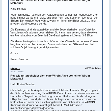
Re: Wie unterscheidet sich eine Wirgin Alwe von einer Wirgin
Metadux?
Hallo pixmax,
Wenn ich dürfte, hätte ich den Katalog schon längst hier hochgeladen. Ich
habe ihn nur als Scan in elektronischer Form und keinerlei Rechte an den
Bildern. Der einzige Weg währe, wenn ich ihnen die Bilder privat zu ihrer
privaten eMail-Adresse sende.
Die Kameras sind alle abgebildet und die Besonderheiten und Objektiv-
Verschluss-Variationen beschrieben. So kann man sehen, dass die Alwe
ein Fremdfabrikat von Beier ist! Die Gewir gab es mit Xenar 3,5 15cm!
Die Gewir im Angebot ist recht schön, ob das Objektiv vorne feine Kratzer
hat, lässt sich schlecht sagen. Dunst zwischen den Gläsern kann bei
solchen Objektiven gut gereinigt werden.
Gruss
Freier-Sascha
pixmax
22.07.18 12:21
50-99 Punkte
Re: Wie unterscheidet sich eine Wirgin Alwe von einer Wirgin
Metadux?
Hallo Freier-Sascha,
ich würde gerne Ihr Angebot annehmen. Ich kann Ihnen im Gegenzug auch
die Gebrauchsanweisung für WIRGIN-Plattenkameras zukommen lassen.
Hab ich im Original und selbst eingescannt. Und wenn Sie die Menge an
Blitzpulver interessiert, die Sie beim Photografieren verwenden müssen,
hätte ich auch noch eine Belichtungstabelle von Schneider für WIRGIN-
Kameras die darüber Auskunft gibt. Meine E-Mail-Adresse ist
michael.spengler[at]pixmax[dot]com.
Ich respektiere natürlich die Vorsicht des Forumbetreibers, denke aber,