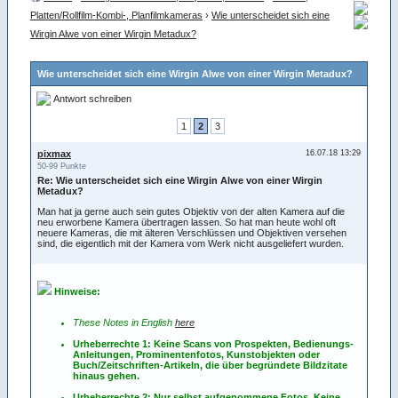
Platten/Rollfilm-Kombi-, Planfilmkameras
›
Wie unterscheidet sich eine
Wirgin Alwe von einer Wirgin Metadux?
Wie unterscheidet sich eine Wirgin Alwe von einer Wirgin Metadux?
Antwort schreiben
1
2
3
pixmax
16.07.18 13:29
50-99 Punkte
Re: Wie unterscheidet sich eine Wirgin Alwe von einer Wirgin
Metadux?
Man hat ja gerne auch sein gutes Objektiv von der alten Kamera auf die
neu erworbene Kamera übertragen lassen. So hat man heute wohl oft
neuere Kameras, die mit älteren Verschlüssen und Objektiven versehen
sind, die eigentlich mit der Kamera vom Werk nicht ausgeliefert wurden.
Hinweise:
These Notes in English
here
Urheberrechte 1: Keine Scans von Prospekten, Bedienungs-
Anleitungen, Prominentenfotos, Kunstobjekten oder
Buch/Zeitschriften-Artikeln, die über begründete Bildzitate
hinaus gehen.
Urheberrechte 2: Nur selbst aufgenommene Fotos. Keine