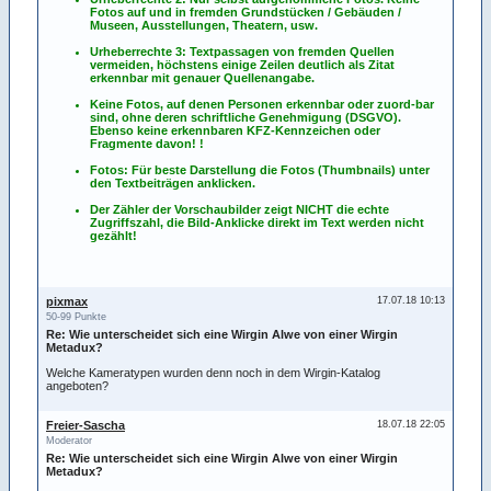
Fotos
auf
und
in
fremden Grundstücken / Gebäuden /
Museen, Ausstellungen, Theatern, usw.
Urheberrechte 3: Textpassagen von fremden Quellen
vermeiden, höchstens einige Zeilen deutlich als Zitat
erkennbar mit genauer Quellenangabe.
Keine Fotos, auf denen Personen erkennbar oder zuord-bar
sind, ohne deren schriftliche Genehmigung (DSGVO).
Ebenso keine erkennbaren KFZ-Kennzeichen oder
Fragmente davon! !
Fotos: Für beste Darstellung die Fotos (Thumbnails) unter
den Textbeiträgen anklicken.
Der Zähler der Vorschaubilder zeigt NICHT die echte
Zugriffszahl, die Bild-Anklicke direkt im Text werden nicht
gezählt!
pixmax
17.07.18 10:13
50-99 Punkte
Re: Wie unterscheidet sich eine Wirgin Alwe von einer Wirgin
Metadux?
Welche Kameratypen wurden denn noch in dem Wirgin-Katalog
angeboten?
Freier-Sascha
18.07.18 22:05
Moderator
Re: Wie unterscheidet sich eine Wirgin Alwe von einer Wirgin
Metadux?