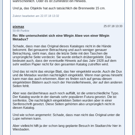
wahrscheinlich. Oder es ist zumindest ein Hinweis.
Und ja, das Objektiv hat auch tatsächlich die Brennweite 15 cm.
Zuletzt bearbeitet am 22.07.18 13:32
pixmax
25.07.18 13:33
50-99 Punkte
Re: Wie unterscheidet sich eine Wirgin Alwe von einer Wirgin
Metadux?
Schade, dass man das Original dieses Kataloges nicht in die Hände
bekommt. Bei genauerer Betrachtung und auch weniger genauer
Betrachtung, sieht man, dass die letzte Seite mit den Taschen die
ursprüngliche Seite verdeckt. Sie wurde einfach drübergeklebt. Das
bedeutet auch, dass der eventuelle Hinweis auf das Jahr 1928 auf dem
sehr weißen Papier nicht für den gesamten Katalog zutreffen wird.
Und das ist nicht das einzige Blatt, das hier eingeklebt wurde. Auch die Dux
und die Metadux wurden nachträglich eingeklebt. Wenn man genau hinsieht
kann man das auch erkennen. Aber es finden sich auf genau diesen
eingeklebten Blättern auch noch der Herstellerhinweis, der auf den anderen
Seiten fehlt.
Aber was darüberhinaus auch noch auffällt, ist die unterschiedliche Typo.
Der Katalog wurde in der damals sehr populären Futura gesetzt. Die ist
serifenlos. Die nachträglich eingeklebten Seiten wurden aber in einer
Serifenschrift gesetzt. Diese Seiten gehörten also ursprünglich nicht in
diesen Katalog.
Und wie schon angemerkt: Schade, dass man nicht das Original unter die
Lupe nehmen kann.
Aber vielleicht hilft ja der schon lang geplante Besuch im Stadtarchiv hier in
Wiesbaden.