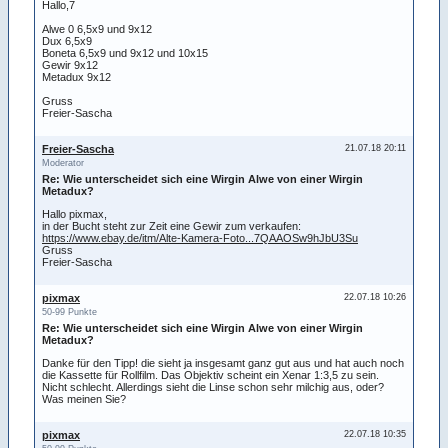
Hallo,7
Alwe 0 6,5x9 und 9x12
Dux 6,5x9
Boneta 6,5x9 und 9x12 und 10x15
Gewir 9x12
Metadux 9x12
Gruss
Freier-Sascha
Freier-Sascha
21.07.18 20:11
Moderator
Re: Wie unterscheidet sich eine Wirgin Alwe von einer Wirgin
Metadux?
Hallo pixmax,
in der Bucht steht zur Zeit eine Gewir zum verkaufen:
https://www.ebay.de/itm/Alte-Kamera-Foto...7QAAOSw9hJbU3Su
Gruss
Freier-Sascha
pixmax
22.07.18 10:26
50-99 Punkte
Re: Wie unterscheidet sich eine Wirgin Alwe von einer Wirgin
Metadux?
Danke für den Tipp! die sieht ja insgesamt ganz gut aus und hat auch noch
die Kassette für Rollfilm. Das Objektiv scheint ein Xenar 1:3,5 zu sein.
Nicht schlecht. Allerdings sieht die Linse schon sehr milchig aus, oder?
Was meinen Sie?
pixmax
22.07.18 10:35