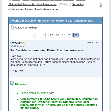
Platten/Rollfilm-Kombi-, Planfilmkameras
›
Die vielen
[ Wichtig ! ]
unbekannten Platten / Laufbodenkameras
[Wichtig !] Die vielen unbekannten Platten / Laufbodenkameras
Antwort schreiben
1
..
10
..
17
18
19
20
21
Uwe200
12.02.26 08:04
50-99 Punkte
Re: Die vielen unbekannten Platten / Laufbodenkameras
Hallo Axel,
sieht genauso aus hat aber das Format 6x9. Das ist mir erst aufgefallen als
ich zum Fotografieren den Rollfilm Adapter eingeschoben habe. Gab es
das Modell in 9x12 und 6x9?
Gruß Uwe
Hinweise:
These Notes in English
here
Urheberrechte 1: Keine Scans von Prospekten, Bedienungs-
Anleitungen, Prominentenfotos, Kunstobjekten oder
Buch/Zeitschriften-Artikeln, die über begründete Bildzitate
hinaus gehen.