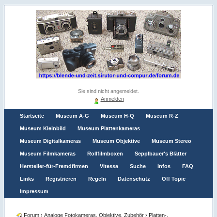
Sie sind nicht angemeldet.
Anmelden
Startseite
Museum A-G
Museum H-Q
Museum R-Z
Museum Kleinbild
Museum Plattenkameras
Museum Digitalkameras
Museum Objektive
Museum Stereo
Museum Filmkameras
Rollfilmboxen
Sepplbauer's Blätter
Hersteller-für-Fremdfirmen
Vitessa
Suche
Infos
FAQ
Links
Registrieren
Regeln
Datenschutz
Off Topic
Impressum
Forum
›
Analoge Fotokameras, Objektive, Zubehör
›
Platten-,