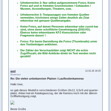
Urheberrechte 2: Nur selbst aufgenommene Fotos. Keine
Fotos
auf
und
in
fremden Grundstücken / Gebäuden /
Museen, Ausstellungen, Theatern, usw.
Urheberrechte 3: Textpassagen von fremden Quellen
vermeiden, höchstens einige Zeilen deutlich als Zitat
erkennbar mit genauer Quellenangabe.
Keine Fotos, auf denen Personen erkennbar oder zuord-bar
sind, ohne deren schriftliche Genehmigung (DSGVO).
Ebenso keine erkennbaren KFZ-Kennzeichen oder
Fragmente davon! !
Fotos: Für beste Darstellung die Fotos (Thumbnails) unter
den Textbeiträgen anklicken.
Der Zähler der Vorschaubilder zeigt NICHT die echte
Zugriffszahl, die Bild-Anklicke direkt im Text werden nicht
gezählt!
axel
12.02.26 18:25
Moderator
Re: Die vielen unbekannten Platten / Laufbodenkameras
Hallo Uwe,
es gab dieses Modell in verschiedenen Größen (9x12, 6,5x9 und quarter-
plate). Anbei mal ein Katalogauszug, der die Kamera noch mit der älteren
Griffbefestigung zeigt.
Beste Grüße