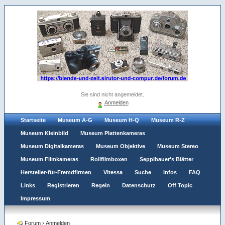
Sie sind nicht angemeldet.
Anmelden
Startseite
Museum A-G
Museum H-Q
Museum R-Z
Museum Kleinbild
Museum Plattenkameras
Museum Digitalkameras
Museum Objektive
Museum Stereo
Museum Filmkameras
Rollfilmboxen
Sepplbauer's Blätter
Hersteller-für-Fremdfirmen
Vitessa
Suche
Infos
FAQ
Links
Registrieren
Regeln
Datenschutz
Off Topic
Impressum
Forum
›
Anmelden