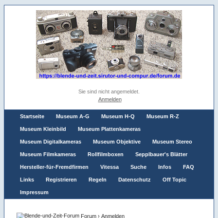
Sie sind nicht angemeldet.
Anmelden
Startseite
Museum A-G
Museum H-Q
Museum R-Z
Museum Kleinbild
Museum Plattenkameras
Museum Digitalkameras
Museum Objektive
Museum Stereo
Museum Filmkameras
Rollfilmboxen
Sepplbauer's Blätter
Hersteller-für-Fremdfirmen
Vitessa
Suche
Infos
FAQ
Links
Registrieren
Regeln
Datenschutz
Off Topic
Impressum
Forum
›
Anmelden