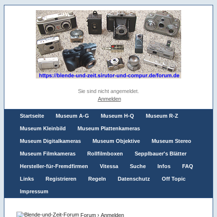
Sie sind nicht angemeldet.
Anmelden
Startseite
Museum A-G
Museum H-Q
Museum R-Z
Museum Kleinbild
Museum Plattenkameras
Museum Digitalkameras
Museum Objektive
Museum Stereo
Museum Filmkameras
Rollfilmboxen
Sepplbauer's Blätter
Hersteller-für-Fremdfirmen
Vitessa
Suche
Infos
FAQ
Links
Registrieren
Regeln
Datenschutz
Off Topic
Impressum
Forum
›
Anmelden