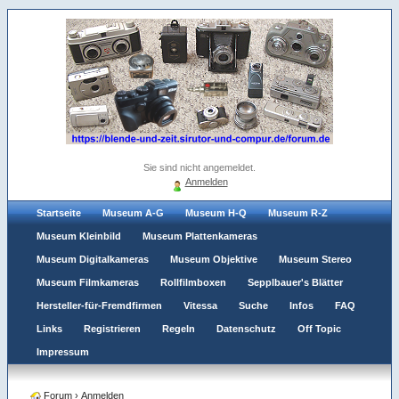
Sie sind nicht angemeldet.
Anmelden
Startseite
Museum A-G
Museum H-Q
Museum R-Z
Museum Kleinbild
Museum Plattenkameras
Museum Digitalkameras
Museum Objektive
Museum Stereo
Museum Filmkameras
Rollfilmboxen
Sepplbauer's Blätter
Hersteller-für-Fremdfirmen
Vitessa
Suche
Infos
FAQ
Links
Registrieren
Regeln
Datenschutz
Off Topic
Impressum
Forum
›
Anmelden