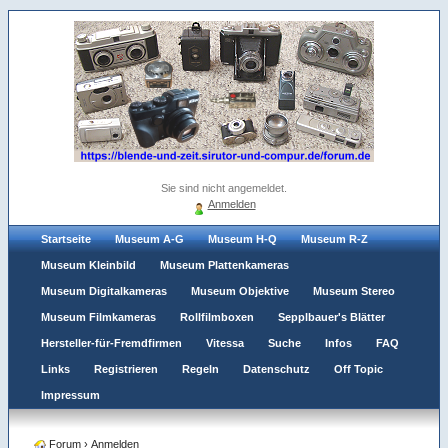
Sie sind nicht angemeldet.
Anmelden
Startseite
Museum A-G
Museum H-Q
Museum R-Z
Museum Kleinbild
Museum Plattenkameras
Museum Digitalkameras
Museum Objektive
Museum Stereo
Museum Filmkameras
Rollfilmboxen
Sepplbauer's Blätter
Hersteller-für-Fremdfirmen
Vitessa
Suche
Infos
FAQ
Links
Registrieren
Regeln
Datenschutz
Off Topic
Impressum
Forum
›
Anmelden