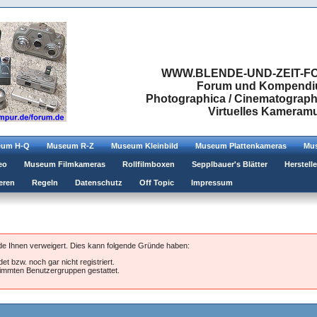
WWW.BLENDE-UND-ZEIT-FO
Forum und Kompendium
Photographica / Cinematographic
Virtuelles Kamera
eum H-Q
Museum R-Z
Museum Kleinbild
Museum Plattenkameras
Mus
eo
Museum Filmkameras
Rollfilmboxen
Sepplbauer's Blätter
Herstell
eren
Regeln
Datenschutz
Off Topic
Impressum
rde Ihnen verweigert. Dies kann folgende Gründe haben:
et bzw. noch gar nicht registriert.
stimmten Benutzergruppen gestattet.