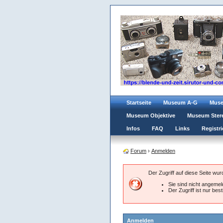
Startseite
Museum A-G
Mus
Museum Objektive
Museum Ster
Infos
FAQ
Links
Registri
Forum
›
Anmelden
Der Zugriff auf diese Seite wu
Sie sind nicht angemeld
Der Zugriff ist nur be
Anmelden