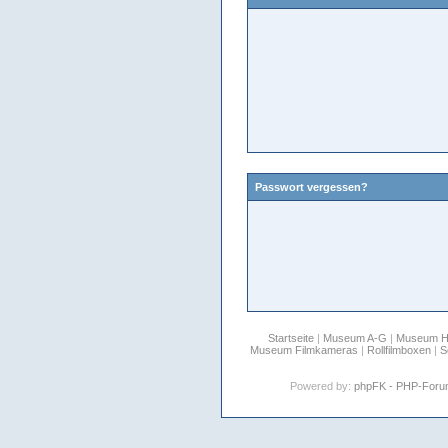
Passwort vergessen?
Startseite
|
Museum A-G
|
Museum 
Museum Filmkameras
|
Rollfilmboxen
|
S
Powered by:
phpFK - PHP-For