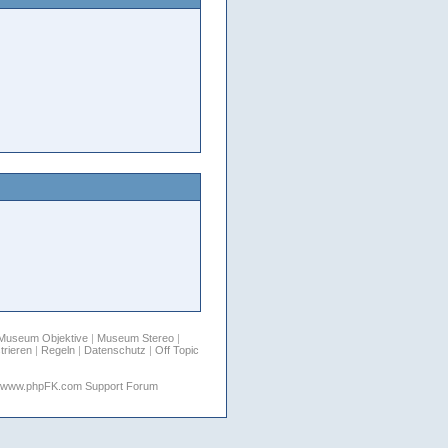
Museum Objektive
|
Museum Stereo
|
trieren
|
Regeln
|
Datenschutz
|
Off Topic
www.phpFK.com Support Forum