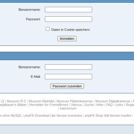
Benutzername:
Passwort:
Daten in Cookie speichern
Benutzername:
E-Mail:
H-Q
|
Museum R-Z
|
Museum Kleinbild
|
Museum Plattenkameras
|
Museum Digitalkameras
|
epplbauer's Blätter
|
Hersteller-für-Fremdfirmen
|
Vitessa
|
Suche
|
Infos
|
FAQ
|
Links
|
Regis
|
Impressum
um ohne MySQL
|
phpFK Download Lite-Version kostenlos
|
phpFK Shop Voll-Version kaufen
|