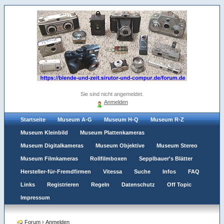
Sie sind nicht angemeldet.
Anmelden
Startseite
Museum A-G
Museum H-Q
Museum R-Z
Museum Kleinbild
Museum Plattenkameras
Museum Digitalkameras
Museum Objektive
Museum Stereo
Museum Filmkameras
Rollfilmboxen
Sepplbauer's Blätter
Hersteller-für-Fremdfirmen
Vitessa
Suche
Infos
FAQ
Links
Registrieren
Regeln
Datenschutz
Off Topic
Impressum
Forum
›
Anmelden