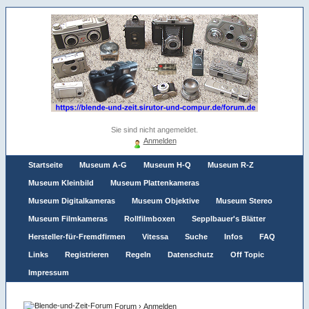
Sie sind nicht angemeldet.
Anmelden
Startseite
Museum A-G
Museum H-Q
Museum R-Z
Museum Kleinbild
Museum Plattenkameras
Museum Digitalkameras
Museum Objektive
Museum Stereo
Museum Filmkameras
Rollfilmboxen
Sepplbauer's Blätter
Hersteller-für-Fremdfirmen
Vitessa
Suche
Infos
FAQ
Links
Registrieren
Regeln
Datenschutz
Off Topic
Impressum
Forum
›
Anmelden