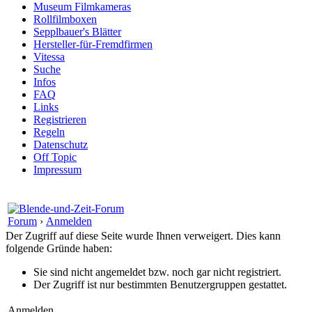
Museum Filmkameras
Rollfilmboxen
Sepplbauer's Blätter
Hersteller-für-Fremdfirmen
Vitessa
Suche
Infos
FAQ
Links
Registrieren
Regeln
Datenschutz
Off Topic
Impressum
Forum
›
Anmelden
Der Zugriff auf diese Seite wurde Ihnen verweigert. Dies kann
folgende Gründe haben:
Sie sind nicht angemeldet bzw. noch gar nicht registriert.
Der Zugriff ist nur bestimmten Benutzergruppen gestattet.
Anmelden