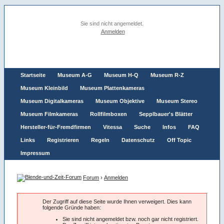
Sie sind nicht angemeldet.
Anmelden
Startseite
Museum A-G
Museum H-Q
Museum R-Z
Museum Kleinbild
Museum Plattenkameras
Museum Digitalkameras
Museum Objektive
Museum Stereo
Museum Filmkameras
Rollfilmboxen
Sepplbauer's Blätter
Hersteller-für-Fremdfirmen
Vitessa
Suche
Infos
FAQ
Links
Registrieren
Regeln
Datenschutz
Off Topic
Impressum
Forum
›
Anmelden
Der Zugriff auf diese Seite wurde Ihnen verweigert. Dies kann
folgende Gründe haben:
Sie sind nicht angemeldet bzw. noch gar nicht registriert.