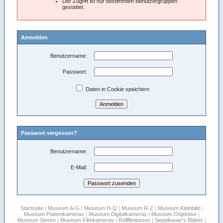
Der Zugriff ist nur bestimmten Benutzergruppen
gestattet.
Anmelden
Benutzername:
Passwort:
Daten in Cookie speichern
Passwort vergessen?
Benutzername:
E-Mail:
Startseite
|
Museum A-G
|
Museum H-Q
|
Museum R-Z
|
Museum Kleinbild
|
Museum Plattenkameras
|
Museum Digitalkameras
|
Museum Objektive
|
Museum Stereo
|
Museum Filmkameras
|
Rollfilmboxen
|
Sepplbauer's Blätter
|