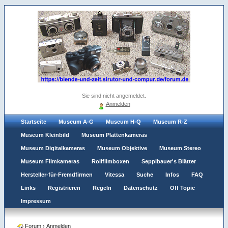
Sie sind nicht angemeldet.
Anmelden
Startseite
Museum A-G
Museum H-Q
Museum R-Z
Museum Kleinbild
Museum Plattenkameras
Museum Digitalkameras
Museum Objektive
Museum Stereo
Museum Filmkameras
Rollfilmboxen
Sepplbauer's Blätter
Hersteller-für-Fremdfirmen
Vitessa
Suche
Infos
FAQ
Links
Registrieren
Regeln
Datenschutz
Off Topic
Impressum
Forum
›
Anmelden