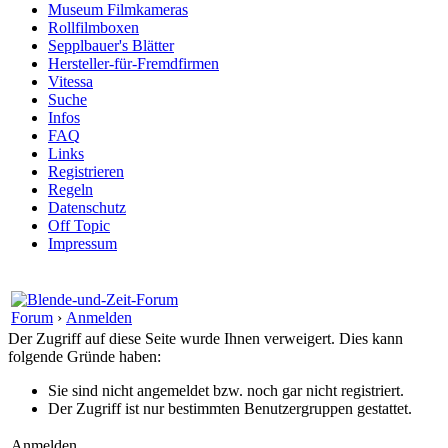
Museum Filmkameras
Rollfilmboxen
Sepplbauer's Blätter
Hersteller-für-Fremdfirmen
Vitessa
Suche
Infos
FAQ
Links
Registrieren
Regeln
Datenschutz
Off Topic
Impressum
Forum
›
Anmelden
Der Zugriff auf diese Seite wurde Ihnen verweigert. Dies kann
folgende Gründe haben:
Sie sind nicht angemeldet bzw. noch gar nicht registriert.
Der Zugriff ist nur bestimmten Benutzergruppen gestattet.
Anmelden