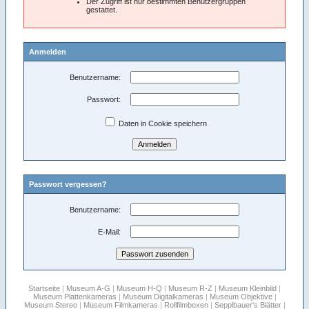
Der Zugriff ist nur bestimmten Benutzergruppen
gestattet.
Anmelden
Benutzername:
Passwort:
Daten in Cookie speichern
Passwort vergessen?
Benutzername:
E-Mail:
Startseite
|
Museum A-G
|
Museum H-Q
|
Museum R-Z
|
Museum Kleinbild
|
Museum Plattenkameras
|
Museum Digitalkameras
|
Museum Objektive
|
Museum Stereo
|
Museum Filmkameras
|
Rollfilmboxen
|
Sepplbauer's Blätter
|