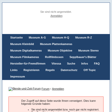
Sie sind nicht angemeldet.
Anmelden
Startseite
Museum A-G
Museum H-Q
Museum R-Z
Museum Kleinbild
Museum Plattenkameras
Museum Digitalkameras
Museum Objektive
Museum Stereo
Museum Filmkameras
Rollfilmboxen
Sepplbauer's Blätter
Hersteller-für-Fremdfirmen
Vitessa
Suche
Infos
FAQ
Links
Registrieren
Regeln
Datenschutz
Off Topic
Impressum
Forum
›
Anmelden
Der Zugriff auf diese Seite wurde Ihnen verweigert. Dies kann
folgende Gründe haben:
Sie sind nicht angemeldet bzw. noch gar nicht registriert.