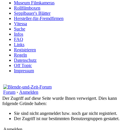
Museum Filmkameras
Rollfilmboxen
Sepplbauer's Blätter
Hersteller-für-Fremdfirmen
Vitessa
Suche
Infos
FAQ
Links
Registrieren
Regeln
Datenschutz
Off Topic
Impressum
Forum
›
Anmelden
Der Zugriff auf diese Seite wurde Ihnen verweigert. Dies kann
folgende Gründe haben:
Sie sind nicht angemeldet bzw. noch gar nicht registriert.
Der Zugriff ist nur bestimmten Benutzergruppen gestattet.
Anmelden