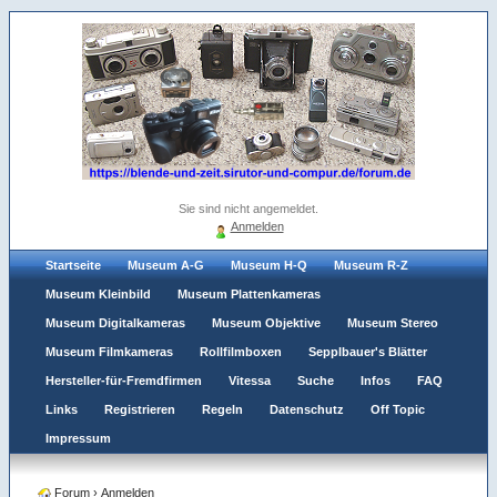
Sie sind nicht angemeldet.
Anmelden
Startseite
Museum A-G
Museum H-Q
Museum R-Z
Museum Kleinbild
Museum Plattenkameras
Museum Digitalkameras
Museum Objektive
Museum Stereo
Museum Filmkameras
Rollfilmboxen
Sepplbauer's Blätter
Hersteller-für-Fremdfirmen
Vitessa
Suche
Infos
FAQ
Links
Registrieren
Regeln
Datenschutz
Off Topic
Impressum
Forum
›
Anmelden