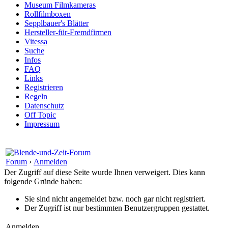
Museum Filmkameras
Rollfilmboxen
Sepplbauer's Blätter
Hersteller-für-Fremdfirmen
Vitessa
Suche
Infos
FAQ
Links
Registrieren
Regeln
Datenschutz
Off Topic
Impressum
Forum
›
Anmelden
Der Zugriff auf diese Seite wurde Ihnen verweigert. Dies kann
folgende Gründe haben:
Sie sind nicht angemeldet bzw. noch gar nicht registriert.
Der Zugriff ist nur bestimmten Benutzergruppen gestattet.
Anmelden