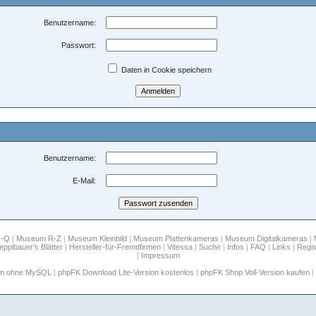
Benutzername:
Passwort:
Daten in Cookie speichern
Benutzername:
E-Mail:
H-Q
|
Museum R-Z
|
Museum Kleinbild
|
Museum Plattenkameras
|
Museum Digitalkameras
|
epplbauer's Blätter
|
Hersteller-für-Fremdfirmen
|
Vitessa
|
Suche
|
Infos
|
FAQ
|
Links
|
Regis
|
Impressum
um ohne MySQL
|
phpFK Download Lite-Version kostenlos
|
phpFK Shop Voll-Version kaufen
|