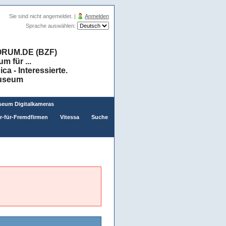
Sie sind nicht angemeldet. |
Anmelden
Sprache auswählen:
RUM.DE (BZF)
 für ...
a - Interessierte.
museum
eum Digitalkameras
er-für-Fremdfirmen
Vitessa
Suche