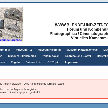
WWW.BLENDE-UND-ZEIT-FO
Forum und Kompendium
Photographica / Cinematographic
Virtuelles Kamera
eum H-Q
Museum R-Z
Museum Kleinbild
Museum Plattenkameras
Mus
eo
Museum Filmkameras
Rollfilmboxen
Sepplbauer's Blätter
Herstell
eren
Regeln
Datenschutz
Off Topic
Impressum
rde Ihnen verweigert. Dies kann folgende Gründe haben:
et bzw. noch gar nicht registriert.
stimmten Benutzergruppen gestattet.