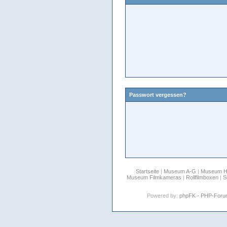
Passwort vergessen?
Startseite
|
Museum A-G
|
Museum 
Museum Filmkameras
|
Rollfilmboxen
|
S
Powered by:
phpFK - PHP-For