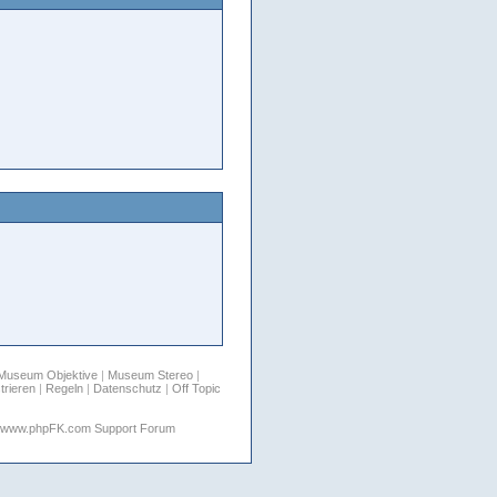
Museum Objektive
|
Museum Stereo
|
trieren
|
Regeln
|
Datenschutz
|
Off Topic
www.phpFK.com Support Forum