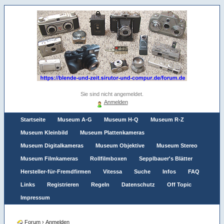
Sie sind nicht angemeldet.
Anmelden
Startseite
Museum A-G
Museum H-Q
Museum R-Z
Museum Kleinbild
Museum Plattenkameras
Museum Digitalkameras
Museum Objektive
Museum Stereo
Museum Filmkameras
Rollfilmboxen
Sepplbauer's Blätter
Hersteller-für-Fremdfirmen
Vitessa
Suche
Infos
FAQ
Links
Registrieren
Regeln
Datenschutz
Off Topic
Impressum
Forum
›
Anmelden