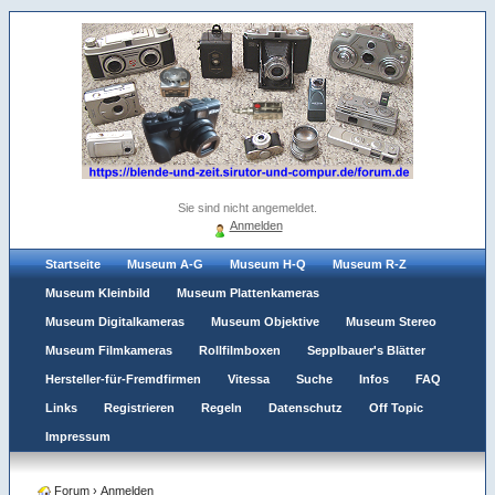
Sie sind nicht angemeldet.
Anmelden
Startseite
Museum A-G
Museum H-Q
Museum R-Z
Museum Kleinbild
Museum Plattenkameras
Museum Digitalkameras
Museum Objektive
Museum Stereo
Museum Filmkameras
Rollfilmboxen
Sepplbauer's Blätter
Hersteller-für-Fremdfirmen
Vitessa
Suche
Infos
FAQ
Links
Registrieren
Regeln
Datenschutz
Off Topic
Impressum
Forum
›
Anmelden