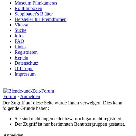
Museum Filmkameras
Rollfilmboxen
Sepplbauer's Blätter
Hersteller-für-Fremdfirmen
Vitessa
Suche
Infos
FAQ
Links
Registrieren
Regeln
Datenschutz
Off Topic
Impressum
Forum
›
Anmelden
Der Zugriff auf diese Seite wurde Ihnen verweigert. Dies kann
folgende Gründe haben:
Sie sind nicht angemeldet bzw. noch gar nicht registriert.
Der Zugriff ist nur bestimmten Benutzergruppen gestattet.
Anmelden