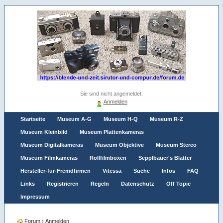
Sie sind nicht angemeldet.
Anmelden
Startseite
Museum A-G
Museum H-Q
Museum R-Z
Museum Kleinbild
Museum Plattenkameras
Museum Digitalkameras
Museum Objektive
Museum Stereo
Museum Filmkameras
Rollfilmboxen
Sepplbauer's Blätter
Hersteller-für-Fremdfirmen
Vitessa
Suche
Infos
FAQ
Links
Registrieren
Regeln
Datenschutz
Off Topic
Impressum
Forum
›
Anmelden