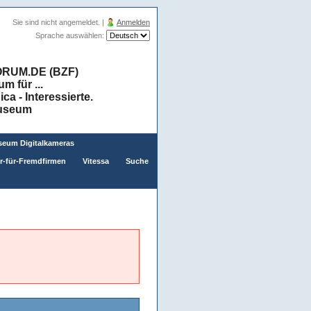
Sie sind nicht angemeldet. |
Anmelden
Sprache auswählen:
RUM.DE (BZF)
 für ...
a - Interessierte.
museum
eum Digitalkameras
er-für-Fremdfirmen
Vitessa
Suche