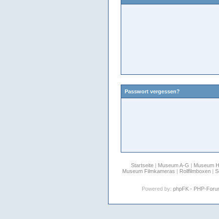
Passwort vergessen?
Startseite
|
Museum A-G
|
Museum 
Museum Filmkameras
|
Rollfilmboxen
|
S
Powered by:
phpFK - PHP-For