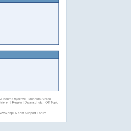
Museum Objektive
|
Museum Stereo
|
trieren
|
Regeln
|
Datenschutz
|
Off Topic
www.phpFK.com Support Forum