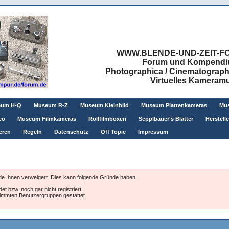
WWW.BLENDE-UND-ZEIT-FO
Forum und Kompendium
Photographica / Cinematographic
Virtuelles Kamera
eum H-Q
Museum R-Z
Museum Kleinbild
Museum Plattenkameras
Mus
eo
Museum Filmkameras
Rollfilmboxen
Sepplbauer's Blätter
Herstell
eren
Regeln
Datenschutz
Off Topic
Impressum
rde Ihnen verweigert. Dies kann folgende Gründe haben:
et bzw. noch gar nicht registriert.
stimmten Benutzergruppen gestattet.