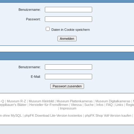
Benutzername:
Passwort:
Daten in Cookie speichern
Benutzername:
E-Mail:
H-Q
|
Museum R-Z
|
Museum Kleinbild
|
Museum Plattenkameras
|
Museum Digitalkameras
|
epplbauer's Blätter
|
Hersteller-für-Fremdfirmen
|
Vitessa
|
Suche
|
Infos
|
FAQ
|
Links
|
Regis
|
Impressum
um ohne MySQL
|
phpFK Download Lite-Version kostenlos
|
phpFK Shop Voll-Version kaufen
|