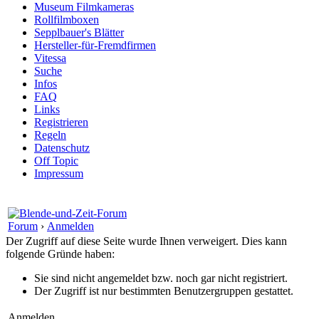
Museum Filmkameras
Rollfilmboxen
Sepplbauer's Blätter
Hersteller-für-Fremdfirmen
Vitessa
Suche
Infos
FAQ
Links
Registrieren
Regeln
Datenschutz
Off Topic
Impressum
Forum
›
Anmelden
Der Zugriff auf diese Seite wurde Ihnen verweigert. Dies kann
folgende Gründe haben:
Sie sind nicht angemeldet bzw. noch gar nicht registriert.
Der Zugriff ist nur bestimmten Benutzergruppen gestattet.
Anmelden