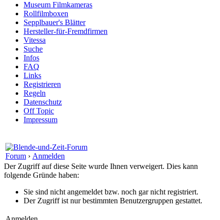
Museum Filmkameras
Rollfilmboxen
Sepplbauer's Blätter
Hersteller-für-Fremdfirmen
Vitessa
Suche
Infos
FAQ
Links
Registrieren
Regeln
Datenschutz
Off Topic
Impressum
Forum
›
Anmelden
Der Zugriff auf diese Seite wurde Ihnen verweigert. Dies kann
folgende Gründe haben:
Sie sind nicht angemeldet bzw. noch gar nicht registriert.
Der Zugriff ist nur bestimmten Benutzergruppen gestattet.
Anmelden