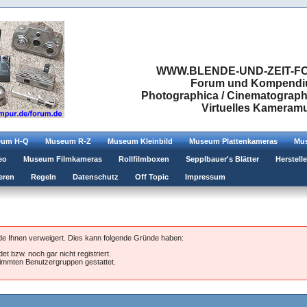
WWW.BLENDE-UND-ZEIT-FO
Forum und Kompendium
Photographica / Cinematographic
Virtuelles Kamera
eum H-Q
Museum R-Z
Museum Kleinbild
Museum Plattenkameras
Mus
eo
Museum Filmkameras
Rollfilmboxen
Sepplbauer's Blätter
Herstell
eren
Regeln
Datenschutz
Off Topic
Impressum
rde Ihnen verweigert. Dies kann folgende Gründe haben:
et bzw. noch gar nicht registriert.
stimmten Benutzergruppen gestattet.