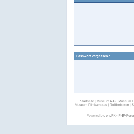
Passwort vergessen?
Startseite
|
Museum A-G
|
Museum 
Museum Filmkameras
|
Rollfilmboxen
|
S
Powered by:
phpFK - PHP-For