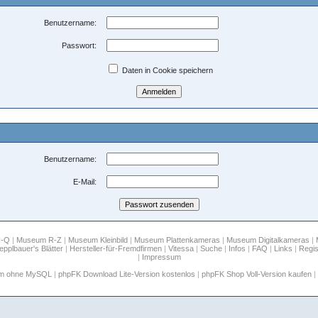
Benutzername:
Passwort:
Daten in Cookie speichern
Benutzername:
E-Mail:
H-Q
|
Museum R-Z
|
Museum Kleinbild
|
Museum Plattenkameras
|
Museum Digitalkameras
|
epplbauer's Blätter
|
Hersteller-für-Fremdfirmen
|
Vitessa
|
Suche
|
Infos
|
FAQ
|
Links
|
Regis
|
Impressum
um ohne MySQL
|
phpFK Download Lite-Version kostenlos
|
phpFK Shop Voll-Version kaufen
|