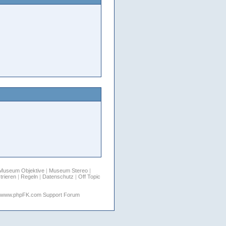
Museum Objektive
|
Museum Stereo
|
trieren
|
Regeln
|
Datenschutz
|
Off Topic
www.phpFK.com Support Forum