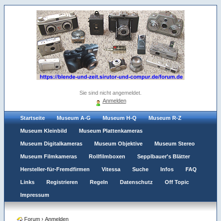
Sie sind nicht angemeldet.
Anmelden
Startseite
Museum A-G
Museum H-Q
Museum R-Z
Museum Kleinbild
Museum Plattenkameras
Museum Digitalkameras
Museum Objektive
Museum Stereo
Museum Filmkameras
Rollfilmboxen
Sepplbauer's Blätter
Hersteller-für-Fremdfirmen
Vitessa
Suche
Infos
FAQ
Links
Registrieren
Regeln
Datenschutz
Off Topic
Impressum
Forum
›
Anmelden