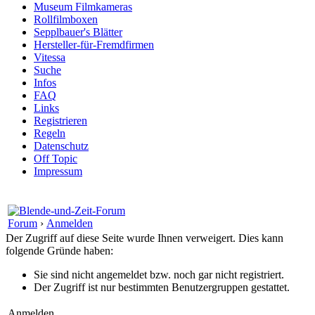
Museum Filmkameras
Rollfilmboxen
Sepplbauer's Blätter
Hersteller-für-Fremdfirmen
Vitessa
Suche
Infos
FAQ
Links
Registrieren
Regeln
Datenschutz
Off Topic
Impressum
Forum
›
Anmelden
Der Zugriff auf diese Seite wurde Ihnen verweigert. Dies kann
folgende Gründe haben:
Sie sind nicht angemeldet bzw. noch gar nicht registriert.
Der Zugriff ist nur bestimmten Benutzergruppen gestattet.
Anmelden