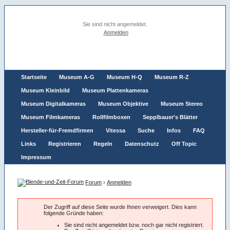
Sie sind nicht angemeldet.
Anmelden
Startseite
Museum A-G
Museum H-Q
Museum R-Z
Museum Kleinbild
Museum Plattenkameras
Museum Digitalkameras
Museum Objektive
Museum Stereo
Museum Filmkameras
Rollfilmboxen
Sepplbauer's Blätter
Hersteller-für-Fremdfirmen
Vitessa
Suche
Infos
FAQ
Links
Registrieren
Regeln
Datenschutz
Off Topic
Impressum
Forum
›
Anmelden
Der Zugriff auf diese Seite wurde Ihnen verweigert. Dies kann
folgende Gründe haben:
Sie sind nicht angemeldet bzw. noch gar nicht registriert.