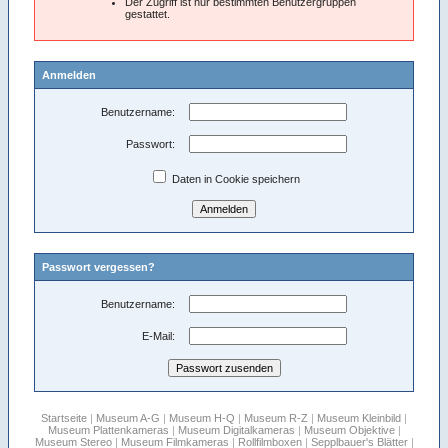
Der Zugriff ist nur bestimmten Benutzergruppen
gestattet.
Anmelden
Benutzername:
Passwort:
Daten in Cookie speichern
Passwort vergessen?
Benutzername:
E-Mail:
Startseite
|
Museum A-G
|
Museum H-Q
|
Museum R-Z
|
Museum Kleinbild
|
Museum Plattenkameras
|
Museum Digitalkameras
|
Museum Objektive
|
Museum Stereo
|
Museum Filmkameras
|
Rollfilmboxen
|
Sepplbauer's Blätter
|