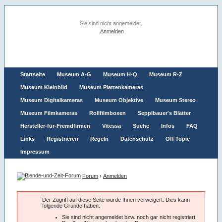
Sie sind nicht angemeldet.
Anmelden
Startseite
Museum A-G
Museum H-Q
Museum R-Z
Museum Kleinbild
Museum Plattenkameras
Museum Digitalkameras
Museum Objektive
Museum Stereo
Museum Filmkameras
Rollfilmboxen
Sepplbauer's Blätter
Hersteller-für-Fremdfirmen
Vitessa
Suche
Infos
FAQ
Links
Registrieren
Regeln
Datenschutz
Off Topic
Impressum
Forum
›
Anmelden
Der Zugriff auf diese Seite wurde Ihnen verweigert. Dies kann
folgende Gründe haben:
Sie sind nicht angemeldet bzw. noch gar nicht registriert.