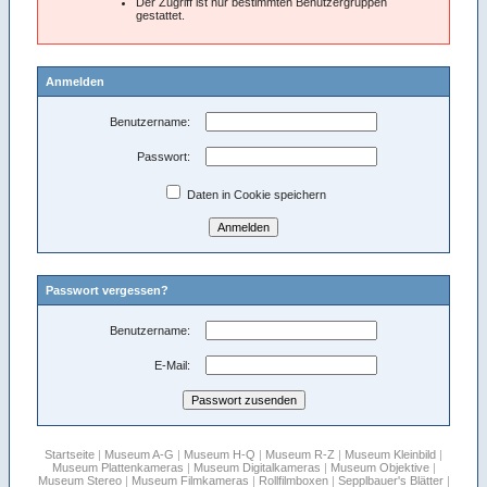
Der Zugriff ist nur bestimmten Benutzergruppen
gestattet.
Anmelden
Benutzername:
Passwort:
Daten in Cookie speichern
Passwort vergessen?
Benutzername:
E-Mail:
Startseite
|
Museum A-G
|
Museum H-Q
|
Museum R-Z
|
Museum Kleinbild
|
Museum Plattenkameras
|
Museum Digitalkameras
|
Museum Objektive
|
Museum Stereo
|
Museum Filmkameras
|
Rollfilmboxen
|
Sepplbauer's Blätter
|