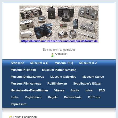
Sie sind nicht angemeldet.
Anmelden
Startseite
Museum A-G
Museum H-Q
Museum R-Z
Museum Kleinbild
Museum Plattenkameras
Museum Digitalkameras
Museum Objektive
Museum Stereo
Museum Filmkameras
Rollfilmboxen
Sepplbauer's Blätter
Hersteller-für-Fremdfirmen
Vitessa
Suche
Infos
FAQ
Links
Registrieren
Regeln
Datenschutz
Off Topic
Impressum
Forum
›
Anmelden