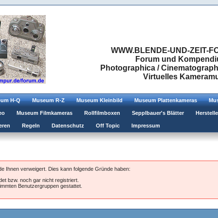
WWW.BLENDE-UND-ZEIT-FO
Forum und Kompendium
Photographica / Cinematographic
Virtuelles Kamera
eum H-Q
Museum R-Z
Museum Kleinbild
Museum Plattenkameras
Mus
eo
Museum Filmkameras
Rollfilmboxen
Sepplbauer's Blätter
Herstell
eren
Regeln
Datenschutz
Off Topic
Impressum
rde Ihnen verweigert. Dies kann folgende Gründe haben:
et bzw. noch gar nicht registriert.
stimmten Benutzergruppen gestattet.