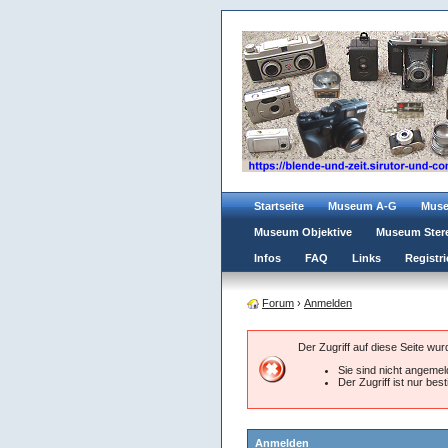
Startseite
Museum A-G
Mus
Museum Objektive
Museum Ster
Infos
FAQ
Links
Registri
Forum
›
Anmelden
Der Zugriff auf diese Seite wu
Sie sind nicht angemeld
Der Zugriff ist nur be
Anmelden