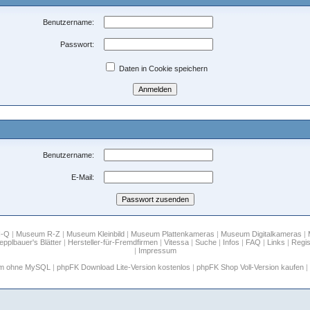
Benutzername:
Passwort:
Daten in Cookie speichern
Benutzername:
E-Mail:
H-Q
|
Museum R-Z
|
Museum Kleinbild
|
Museum Plattenkameras
|
Museum Digitalkameras
|
epplbauer's Blätter
|
Hersteller-für-Fremdfirmen
|
Vitessa
|
Suche
|
Infos
|
FAQ
|
Links
|
Regis
|
Impressum
um ohne MySQL
|
phpFK Download Lite-Version kostenlos
|
phpFK Shop Voll-Version kaufen
|